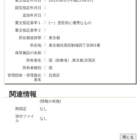
重文指定年月日
2013.08.07(平成25.08.07)
：
国宝指定年月日
：
追加年月日
：
重文指定基準１
(一）意匠的に優秀なもの
：
重文指定基準２
：
所在都道府県
東京都
：
所在地
東京都目黒区駒場四丁目861番
：
保管施設の名称
：
所有者名
国（財務省）,東京都,目黒区
：
所有者種別
国
：
管理団体・管理責任
目黒区
者名
関連情報
(情報の有無)
附指定
なし
添付ファイ
なし
ル