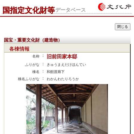
国指定文化財等
データベース
国宝・重要文化財（建造物）
各棟情報
：
旧前田家本邸
名称
：
ふりがな
きゅうまえだけほんてい
：
棟名
和館渡廊下
：
棟名ふりがな
わかんわたりろうか