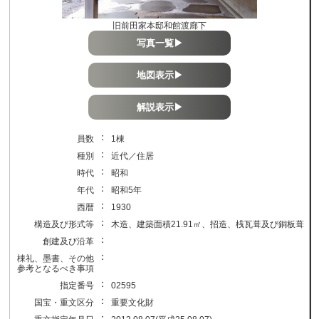
旧前田家本邸和館渡廊下
写真一覧▶
地図表示▶
解説表示▶
：
員数
1棟
：
種別
近代／住居
：
時代
昭和
：
年代
昭和5年
：
西暦
1930
：
構造及び形式等
木造、建築面積21.91㎡、招造、桟瓦葺及び銅板葺
：
創建及び沿革
：
棟礼、墨書、その他
参考となるべき事項
：
指定番号
02595
：
国宝・重文区分
重要文化財
：