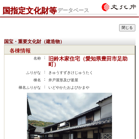
国指定文化財等
データベース
国宝・重要文化財（建造物）
各棟情報
：
旧鈴木家住宅（愛知県豊田市足助
名称
町）
：
ふりがな
きゅうすずきけじゅうたく
：
棟名
井戸屋形及び釜屋
：
棟名ふりがな
いどやかたおよびかまや