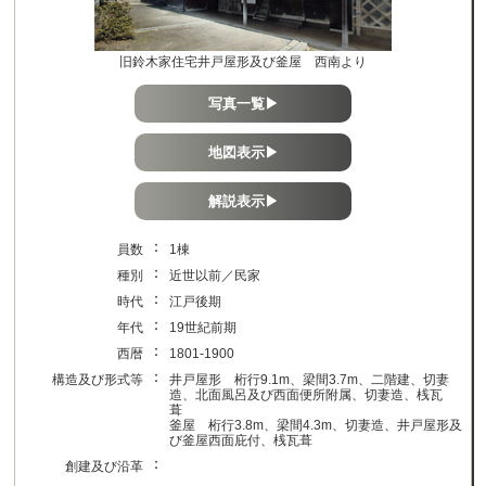
旧鈴木家住宅井戸屋形及び釜屋 西南より
写真一覧▶
地図表示▶
解説表示▶
：
員数
1棟
：
種別
近世以前／民家
：
時代
江戸後期
：
年代
19世紀前期
：
西暦
1801-1900
：
構造及び形式等
井戸屋形 桁行9.1m、梁間3.7m、二階建、切妻
造、北面風呂及び西面便所附属、切妻造、桟瓦
葺
釜屋 桁行3.8m、梁間4.3m、切妻造、井戸屋形及
び釜屋西面庇付、桟瓦葺
：
創建及び沿革