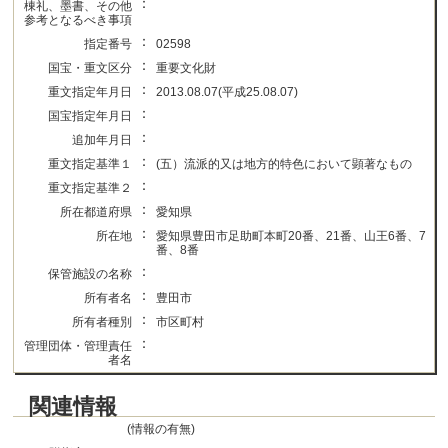
：
棟礼、墨書、その他
参考となるべき事項
：
指定番号
02598
：
国宝・重文区分
重要文化財
：
重文指定年月日
2013.08.07(平成25.08.07)
：
国宝指定年月日
：
追加年月日
：
重文指定基準１
(五）流派的又は地方的特色において顕著なもの
：
重文指定基準２
：
所在都道府県
愛知県
：
所在地
愛知県豊田市足助町本町20番、21番、山王6番、7
番、8番
：
保管施設の名称
：
所有者名
豊田市
：
所有者種別
市区町村
：
管理団体・管理責任
者名
関連情報
(情報の有無)