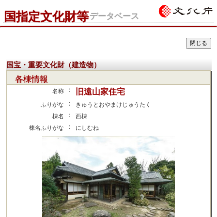
国指定文化財等
データベース
国宝・重要文化財（建造物）
各棟情報
：
旧遠山家住宅
名称
：
ふりがな
きゅうとおやまけじゅうたく
：
棟名
西棟
：
棟名ふりがな
にしむね