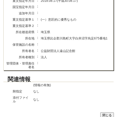
：
重文指定年月日
2018.08.17(平成30.08.17)
：
国宝指定年月日
：
追加年月日
：
重文指定基準１
(一）意匠的に優秀なもの
：
重文指定基準２
：
所在都道府県
埼玉県
：
所在地
埼玉県比企郡川島町大字白井沼字烏足675番地1
：
保管施設の名称
：
所有者名
公益財団法人遠山記念館
：
所有者種別
法人
：
管理団体・管理責任
者名
関連情報
(情報の有無)
附指定
なし
添付ファイ
なし
ル