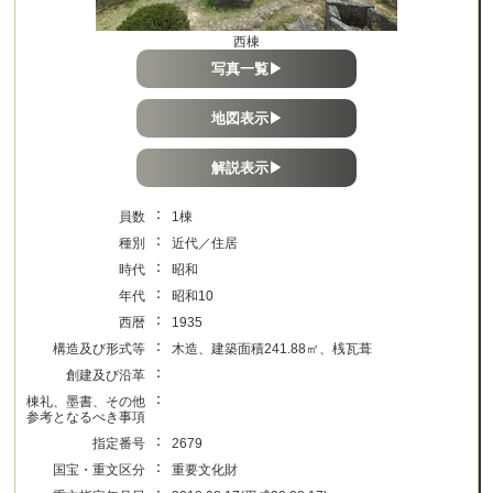
西棟
写真一覧▶
地図表示▶
解説表示▶
：
員数
1棟
：
種別
近代／住居
：
時代
昭和
：
年代
昭和10
：
西暦
1935
：
構造及び形式等
木造、建築面積241.88㎡、桟瓦葺
：
創建及び沿革
：
棟礼、墨書、その他
参考となるべき事項
：
指定番号
2679
：
国宝・重文区分
重要文化財