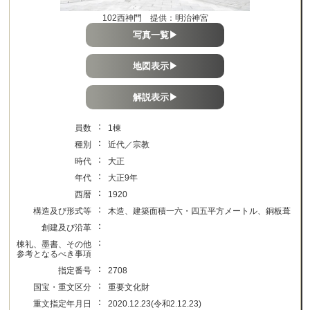
102西神門 提供：明治神宮
写真一覧▶
地図表示▶
解説表示▶
：
員数
1棟
：
種別
近代／宗教
：
時代
大正
：
年代
大正9年
：
西暦
1920
：
構造及び形式等
木造、建築面積一六・四五平方メートル、銅板葺
：
創建及び沿革
：
棟礼、墨書、その他
参考となるべき事項
：
指定番号
2708
：
国宝・重文区分
重要文化財
：
重文指定年月日
2020.12.23(令和2.12.23)