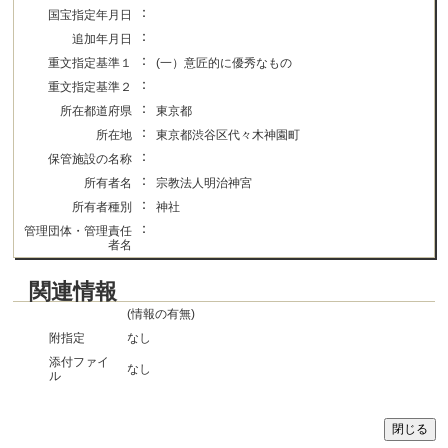
：
国宝指定年月日
：
追加年月日
：
重文指定基準１
(一）意匠的に優秀なもの
：
重文指定基準２
：
所在都道府県
東京都
：
所在地
東京都渋谷区代々木神園町
：
保管施設の名称
：
所有者名
宗教法人明治神宮
：
所有者種別
神社
：
管理団体・管理責任
者名
関連情報
(情報の有無)
附指定
なし
添付ファイ
なし
ル