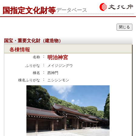
国指定文化財等
データベース
国宝・重要文化財（建造物）
各棟情報
：
明治神宮
名称
：
ふりがな
メイジジングウ
：
棟名
西神門
：
棟名ふりがな
ニシシンモン