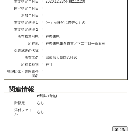
：
重文指定年月日
2020.12.23(令和2.12.23)
：
国宝指定年月日
：
追加年月日
：
重文指定基準１
(一）意匠的に優秀なもの
：
重文指定基準２
：
所在都道府県
神奈川県
：
所在地
神奈川県鎌倉市雪ノ下二丁目一番五三
：
保管施設の名称
：
所有者名
宗教法人鶴岡八幡宮
：
所有者種別
神社
：
管理団体・管理責任
者名
関連情報
(情報の有無)
附指定
なし
添付ファイ
なし
ル