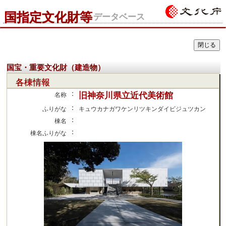
国指定文化財等
データベース
国宝・重要文化財（建造物）
各棟情報
：
旧神奈川県立近代美術館
名称
：
ふりがな
キュウカナガワケンリツキンダイビジュツカン
：
棟名
：
棟名ふりがな