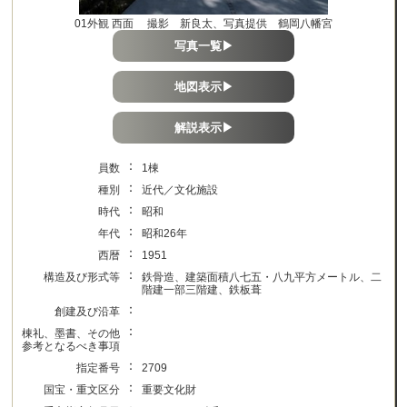
01外観 西面 撮影 新良太、写真提供 鶴岡八幡宮
写真一覧▶
地図表示▶
解説表示▶
：
員数
1棟
：
種別
近代／文化施設
：
時代
昭和
：
年代
昭和26年
：
西暦
1951
：
構造及び形式等
鉄骨造、建築面積八七五・八九平方メートル、二
階建一部三階建、鉄板葺
：
創建及び沿革
：
棟礼、墨書、その他
参考となるべき事項
：
指定番号
2709
：
国宝・重文区分
重要文化財