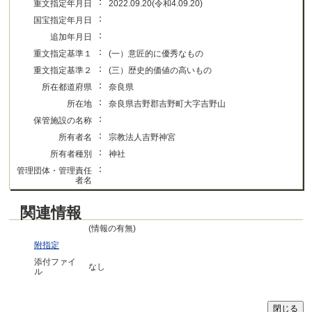
：
重文指定年月日
2022.09.20(令和4.09.20)
：
国宝指定年月日
：
追加年月日
：
重文指定基準１
(一）意匠的に優秀なもの
：
重文指定基準２
(三）歴史的価値の高いもの
：
所在都道府県
奈良県
：
所在地
奈良県吉野郡吉野町大字吉野山
：
保管施設の名称
：
所有者名
宗教法人吉野神宮
：
所有者種別
神社
：
管理団体・管理責任
者名
関連情報
(情報の有無)
附指定
添付ファイ
なし
ル