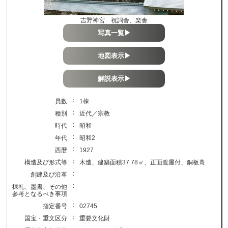
吉野神宮 祝詞舎、楽舎
写真一覧▶
地図表示▶
解説表示▶
：
員数
1棟
：
種別
近代／宗教
：
時代
昭和
：
年代
昭和2
：
西暦
1927
：
構造及び形式等
木造、建築面積37.78㎡、正面渡屋付、銅板葺
：
創建及び沿革
：
棟礼、墨書、その他
参考となるべき事項
：
指定番号
02745
：
国宝・重文区分
重要文化財