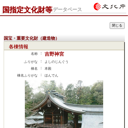
国指定文化財等
データベース
国宝・重要文化財（建造物）
各棟情報
：
吉野神宮
名称
：
ふりがな
よしのじんぐう
：
棟名
本殿
：
棟名ふりがな
ほんでん