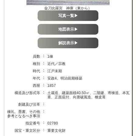
金刀比羅宮 神庫（東から）
写真一覧▶
地図表示▶
解説表示▶
：
員数
1棟
：
種別
近代／宗教
：
時代
江戸末期
：
年代
安政4、明治前期移築
：
西暦
1857
：
構造及び形式等
土蔵造、建築面積40.50㎡、二階建、寄棟造、本瓦
葺、正面庇付、向唐破風造、檜皮葺
：
創建及び沿革
：
棟礼、墨書、その他
参考となるべき事項
：
指定番号
02780
：
国宝・重文区分
重要文化財