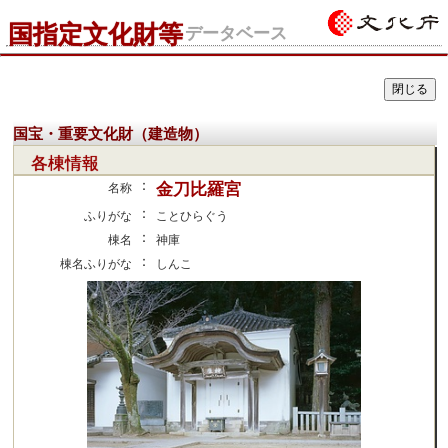
国指定文化財等
データベース
国宝・重要文化財（建造物）
各棟情報
：
金刀比羅宮
名称
：
ふりがな
ことひらぐう
：
棟名
神庫
：
棟名ふりがな
しんこ