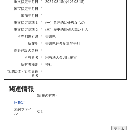
：
重文指定年月日
2024.08.15(令和6.08.15)
：
国宝指定年月日
：
追加年月日
：
重文指定基準１
(一）意匠的に優秀なもの
：
重文指定基準２
(三）歴史的価値の高いもの
：
所在都道府県
香川県
：
所在地
香川県仲多度郡琴平町
：
保管施設の名称
：
所有者名
宗教法人金刀比羅宮
：
所有者種別
神社
：
管理団体・管理責任
者名
関連情報
(情報の有無)
附指定
添付ファイ
なし
ル