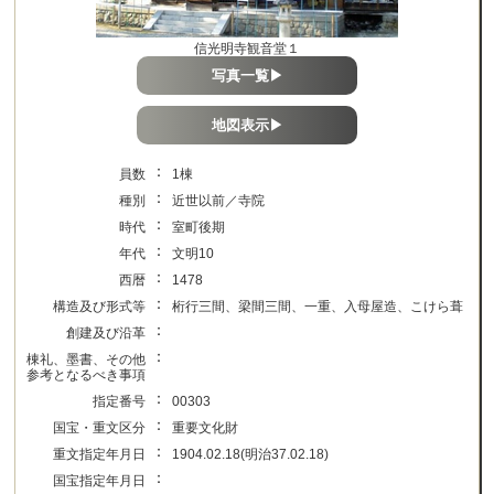
信光明寺観音堂１
写真一覧▶
地図表示▶
：
員数
1棟
：
種別
近世以前／寺院
：
時代
室町後期
：
年代
文明10
：
西暦
1478
：
構造及び形式等
桁行三間、梁間三間、一重、入母屋造、こけら葺
：
創建及び沿革
：
棟礼、墨書、その他
参考となるべき事項
：
指定番号
00303
：
国宝・重文区分
重要文化財
：
重文指定年月日
1904.02.18(明治37.02.18)
：
国宝指定年月日