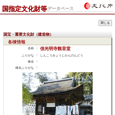
国指定文化財等
データベース
国宝・重要文化財（建造物）
各棟情報
：
信光明寺観音堂
名称
：
ふりがな
しんこうみょうじかんのんどう
：
棟名
：
棟名ふりがな