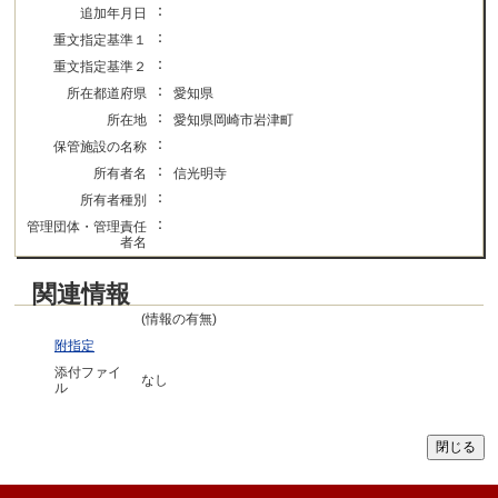
：
追加年月日
：
重文指定基準１
：
重文指定基準２
：
所在都道府県
愛知県
：
所在地
愛知県岡崎市岩津町
：
保管施設の名称
：
所有者名
信光明寺
：
所有者種別
：
管理団体・管理責任
者名
関連情報
(情報の有無)
附指定
添付ファイ
なし
ル