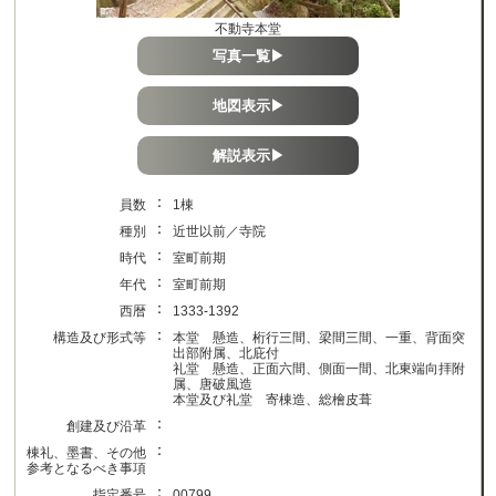
不動寺本堂
写真一覧▶
地図表示▶
解説表示▶
：
員数
1棟
：
種別
近世以前／寺院
：
時代
室町前期
：
年代
室町前期
：
西暦
1333-1392
：
構造及び形式等
本堂 懸造、桁行三間、梁間三間、一重、背面突
出部附属、北庇付
礼堂 懸造、正面六間、側面一間、北東端向拝附
属、唐破風造
本堂及び礼堂 寄棟造、総檜皮葺
：
創建及び沿革
：
棟礼、墨書、その他
参考となるべき事項
：
指定番号
00799