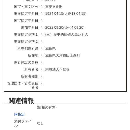
：
国宝・重文区分
重要文化財
：
重文指定年月日
1924.04.15(大正13.04.15)
：
国宝指定年月日
：
追加年月日
2022.09.20(令和4.09.20)
：
重文指定基準１
(三）歴史的価値の高いもの
：
重文指定基準２
：
所在都道府県
滋賀県
：
所在地
滋賀県大津市田上森町
：
保管施設の名称
：
所有者名
宗教法人不動寺
：
所有者種別
：
管理団体・管理責任
者名
関連情報
(情報の有無)
附指定
添付ファイ
なし
ル