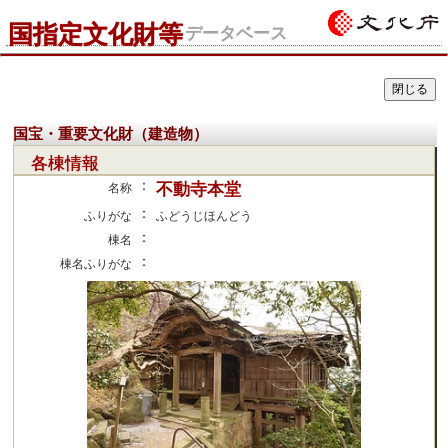
国指定文化財等
データベース
国宝・重要文化財（建造物）
各棟情報
：
不動寺本堂
名称
：
ふりがな
ふどうじほんどう
：
棟名
：
棟名ふりがな