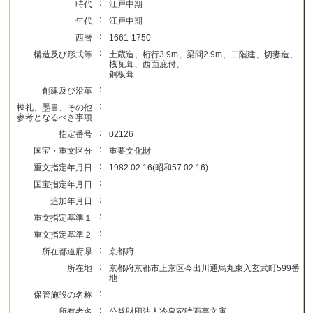
：
時代
江戸中期
：
年代
江戸中期
：
西暦
1661-1750
：
構造及び形式等
土蔵造、桁行3.9m、梁間2.9m、二階建、切妻造、
桟瓦葺、西面庇付、
銅板葺
：
創建及び沿革
：
棟礼、墨書、その他
参考となるべき事項
：
指定番号
02126
：
国宝・重文区分
重要文化財
：
重文指定年月日
1982.02.16(昭和57.02.16)
：
国宝指定年月日
：
追加年月日
：
重文指定基準１
：
重文指定基準２
：
所在都道府県
京都府
：
所在地
京都府京都市上京区今出川通烏丸東入玄武町599番
地
：
保管施設の名称
：
所有者名
公益財団法人冷泉家時雨亭文庫