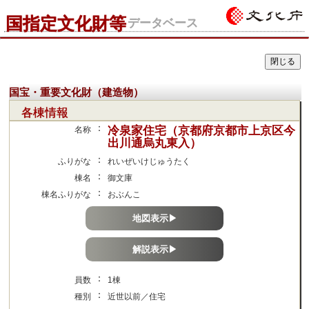
国指定文化財等
データベース
国宝・重要文化財（建造物）
各棟情報
：
冷泉家住宅（京都府京都市上京区今
名称
出川通烏丸東入）
：
ふりがな
れいぜいけじゅうたく
：
棟名
御文庫
：
棟名ふりがな
おぶんこ
地図表示▶
解説表示▶
：
員数
1棟
：
種別
近世以前／住宅