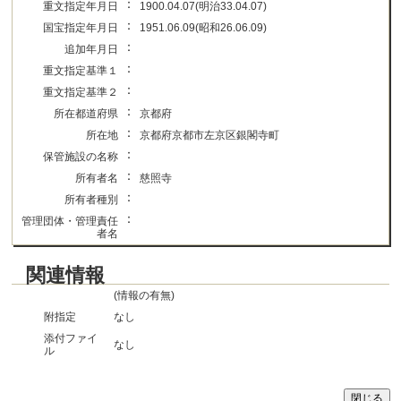
：
重文指定年月日
1900.04.07(明治33.04.07)
：
国宝指定年月日
1951.06.09(昭和26.06.09)
：
追加年月日
：
重文指定基準１
：
重文指定基準２
：
所在都道府県
京都府
：
所在地
京都府京都市左京区銀閣寺町
：
保管施設の名称
：
所有者名
慈照寺
：
所有者種別
：
管理団体・管理責任
者名
関連情報
(情報の有無)
附指定
なし
添付ファイ
なし
ル