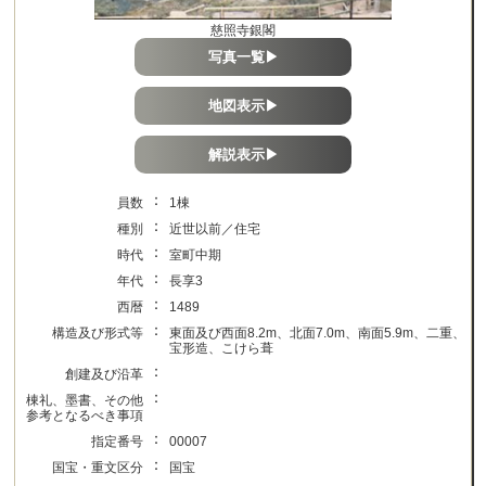
慈照寺銀閣
写真一覧▶
地図表示▶
解説表示▶
：
員数
1棟
：
種別
近世以前／住宅
：
時代
室町中期
：
年代
長享3
：
西暦
1489
：
構造及び形式等
東面及び西面8.2m、北面7.0m、南面5.9m、二重、
宝形造、こけら葺
：
創建及び沿革
：
棟礼、墨書、その他
参考となるべき事項
：
指定番号
00007
：
国宝・重文区分
国宝