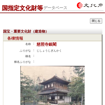
国指定文化財等
データベース
国宝・重要文化財（建造物）
各棟情報
：
慈照寺銀閣
名称
：
ふりがな
じしょうじぎんかく
：
棟名
：
棟名ふりがな