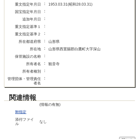
：
重文指定年月日
1953.03.31(昭和28.03.31)
：
国宝指定年月日
：
追加年月日
：
重文指定基準１
：
重文指定基準２
：
所在都道府県
山形県
：
所在地
山形県西置賜郡白鷹町大字深山
：
保管施設の名称
：
所有者名
観音寺
：
所有者種別
：
管理団体・管理責任
者名
関連情報
(情報の有無)
附指定
添付ファイ
なし
ル