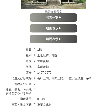
観音寺観音堂
写真一覧▶
地図表示▶
解説表示▶
：
員数
1棟
：
種別
近世以前／寺院
：
時代
室町後期
：
年代
室町後期
：
西暦
1467-1572
：
構造及び形式等
桁行三間、梁間三間、一重、宝形造、茅葺
：
創建及び沿革
：
棟礼、墨書、その他
参考となるべき事項
：
指定番号
01197
：
国宝・重文区分
重要文化財