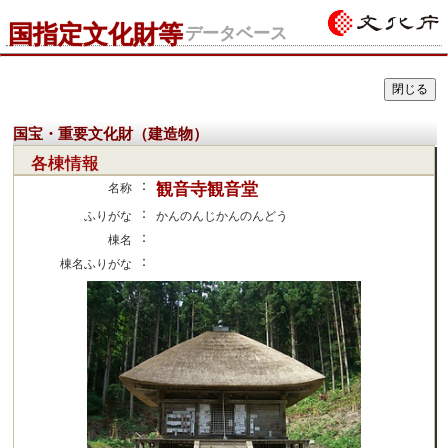
国指定文化財等
データベース
国宝・重要文化財（建造物）
各棟情報
：
観音寺観音堂
名称
：
ふりがな
かんのんじかんのんどう
：
棟名
：
棟名ふりがな