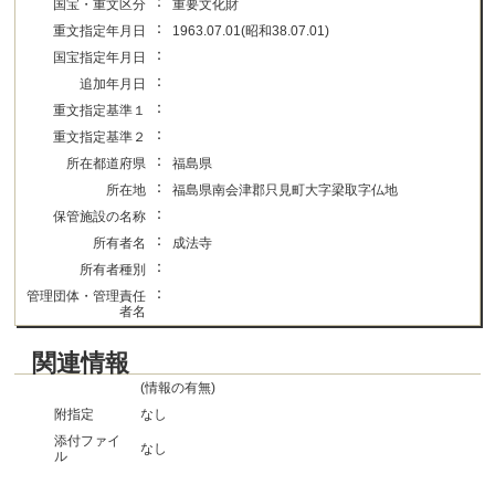
：
国宝・重文区分
重要文化財
：
重文指定年月日
1963.07.01(昭和38.07.01)
：
国宝指定年月日
：
追加年月日
：
重文指定基準１
：
重文指定基準２
：
所在都道府県
福島県
：
所在地
福島県南会津郡只見町大字梁取字仏地
：
保管施設の名称
：
所有者名
成法寺
：
所有者種別
：
管理団体・管理責任
者名
関連情報
(情報の有無)
附指定
なし
添付ファイ
なし
ル