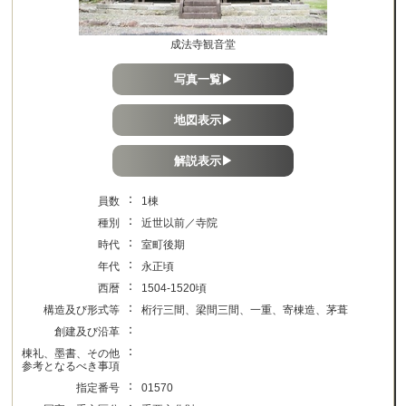
成法寺観音堂
写真一覧▶
地図表示▶
解説表示▶
：
員数
1棟
：
種別
近世以前／寺院
：
時代
室町後期
：
年代
永正頃
：
西暦
1504-1520頃
：
構造及び形式等
桁行三間、梁間三間、一重、寄棟造、茅葺
：
創建及び沿革
：
棟礼、墨書、その他
参考となるべき事項
：
指定番号
01570