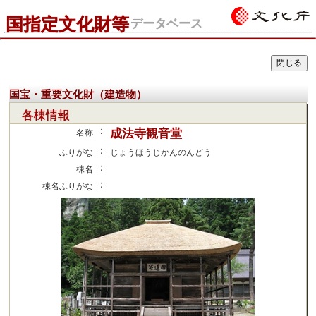
国指定文化財等
データベース
国宝・重要文化財（建造物）
各棟情報
：
成法寺観音堂
名称
：
ふりがな
じょうほうじかんのんどう
：
棟名
：
棟名ふりがな