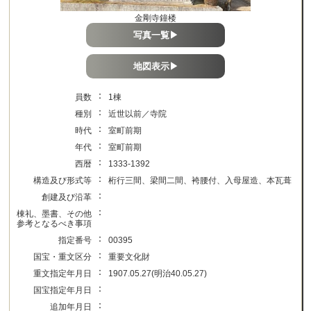
金剛寺鐘楼
写真一覧▶
地図表示▶
：
員数
1棟
：
種別
近世以前／寺院
：
時代
室町前期
：
年代
室町前期
：
西暦
1333-1392
：
構造及び形式等
桁行三間、梁間二間、袴腰付、入母屋造、本瓦葺
：
創建及び沿革
：
棟礼、墨書、その他
参考となるべき事項
：
指定番号
00395
：
国宝・重文区分
重要文化財
：
重文指定年月日
1907.05.27(明治40.05.27)
：
国宝指定年月日
：
追加年月日