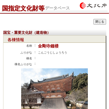
国指定文化財等
データベース
国宝・重要文化財（建造物）
各棟情報
：
金剛寺鐘楼
名称
：
ふりがな
こんごうじしょうろう
：
棟名
：
棟名ふりがな