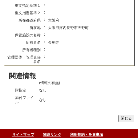
：
重文指定基準１
：
重文指定基準２
：
所在都道府県
大阪府
：
所在地
大阪府河内長野市天野町
：
保管施設の名称
：
所有者名
金剛寺
：
所有者種別
：
管理団体・管理責任
者名
関連情報
(情報の有無)
附指定
なし
添付ファイ
なし
ル
サイトマップ
関連リンク
利用規約・免責事項