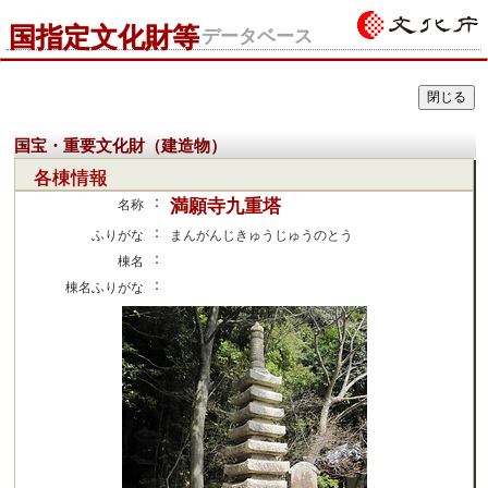
国指定文化財等
データベース
国宝・重要文化財（建造物）
各棟情報
：
満願寺九重塔
名称
：
ふりがな
まんがんじきゅうじゅうのとう
：
棟名
：
棟名ふりがな