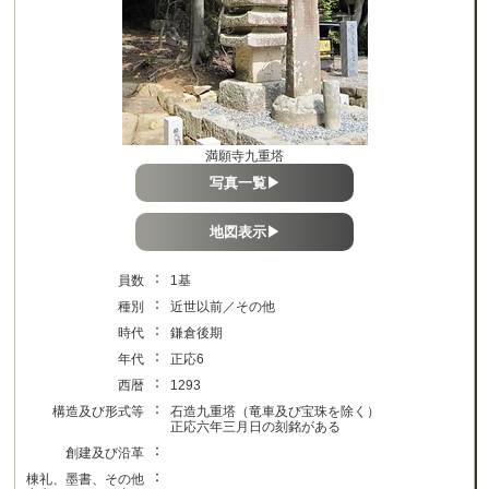
満願寺九重塔
写真一覧▶
地図表示▶
：
員数
1基
：
種別
近世以前／その他
：
時代
鎌倉後期
：
年代
正応6
：
西暦
1293
：
構造及び形式等
石造九重塔（竜車及び宝珠を除く）
正応六年三月日の刻銘がある
：
創建及び沿革
：
棟礼、墨書、その他