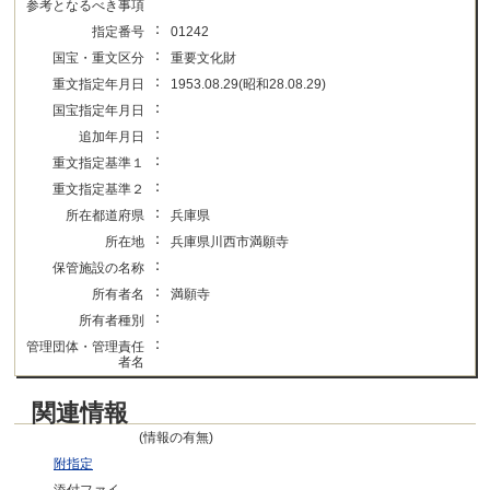
参考となるべき事項
：
指定番号
01242
：
国宝・重文区分
重要文化財
：
重文指定年月日
1953.08.29(昭和28.08.29)
：
国宝指定年月日
：
追加年月日
：
重文指定基準１
：
重文指定基準２
：
所在都道府県
兵庫県
：
所在地
兵庫県川西市満願寺
：
保管施設の名称
：
所有者名
満願寺
：
所有者種別
：
管理団体・管理責任
者名
関連情報
(情報の有無)
附指定