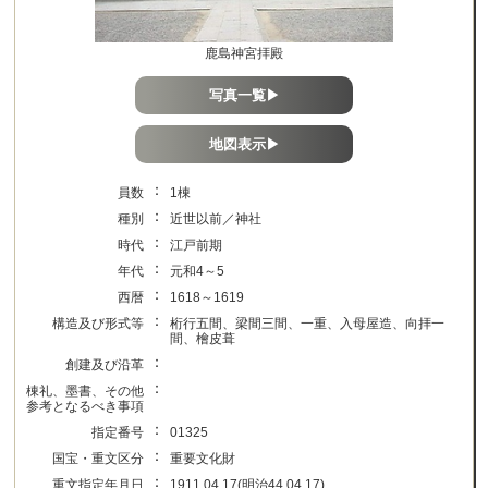
鹿島神宮拝殿
写真一覧▶
地図表示▶
：
員数
1棟
：
種別
近世以前／神社
：
時代
江戸前期
：
年代
元和4～5
：
西暦
1618～1619
：
構造及び形式等
桁行五間、梁間三間、一重、入母屋造、向拝一
間、檜皮葺
：
創建及び沿革
：
棟礼、墨書、その他
参考となるべき事項
：
指定番号
01325
：
国宝・重文区分
重要文化財
：
重文指定年月日
1911.04.17(明治44.04.17)