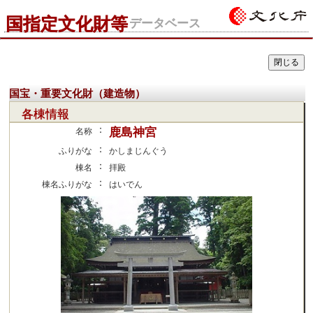
国指定文化財等
データベース
国宝・重要文化財（建造物）
各棟情報
：
鹿島神宮
名称
：
ふりがな
かしまじんぐう
：
棟名
拝殿
：
棟名ふりがな
はいでん