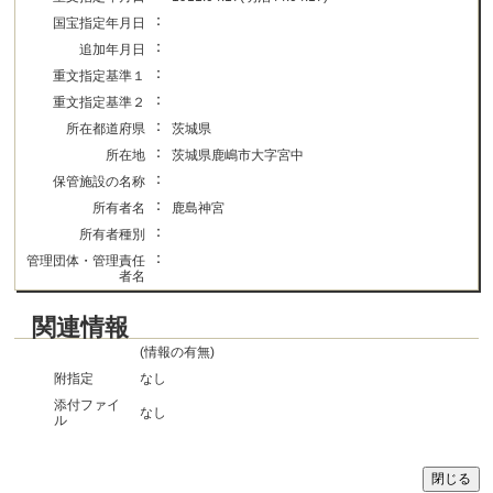
：
国宝指定年月日
：
追加年月日
：
重文指定基準１
：
重文指定基準２
：
所在都道府県
茨城県
：
所在地
茨城県鹿嶋市大字宮中
：
保管施設の名称
：
所有者名
鹿島神宮
：
所有者種別
：
管理団体・管理責任
者名
関連情報
(情報の有無)
附指定
なし
添付ファイ
なし
ル