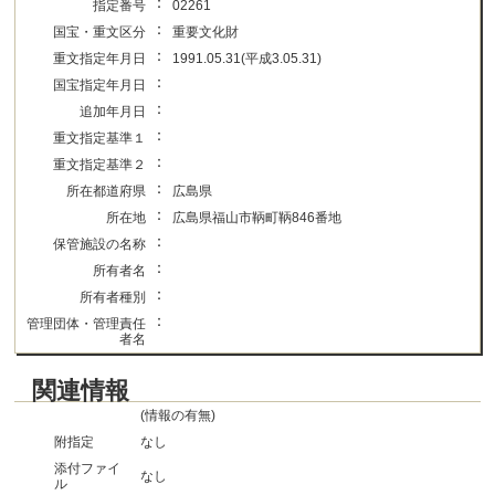
：
指定番号
02261
：
国宝・重文区分
重要文化財
：
重文指定年月日
1991.05.31(平成3.05.31)
：
国宝指定年月日
：
追加年月日
：
重文指定基準１
：
重文指定基準２
：
所在都道府県
広島県
：
所在地
広島県福山市鞆町鞆846番地
：
保管施設の名称
：
所有者名
：
所有者種別
：
管理団体・管理責任
者名
関連情報
(情報の有無)
附指定
なし
添付ファイ
なし
ル