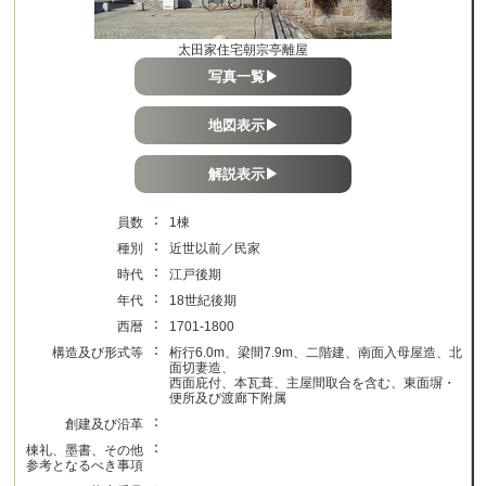
太田家住宅朝宗亭離屋
写真一覧▶
地図表示▶
解説表示▶
：
員数
1棟
：
種別
近世以前／民家
：
時代
江戸後期
：
年代
18世紀後期
：
西暦
1701-1800
：
構造及び形式等
桁行6.0m、梁間7.9m、二階建、南面入母屋造、北
面切妻造、
西面庇付、本瓦葺、主屋間取合を含む、東面塀・
便所及び渡廊下附属
：
創建及び沿革
：
棟礼、墨書、その他
参考となるべき事項