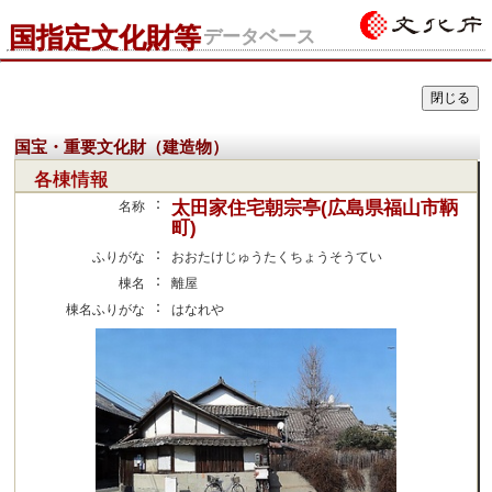
国指定文化財等
データベース
国宝・重要文化財（建造物）
各棟情報
：
太田家住宅朝宗亭(広島県福山市鞆
名称
町)
：
ふりがな
おおたけじゅうたくちょうそうてい
：
棟名
離屋
：
棟名ふりがな
はなれや