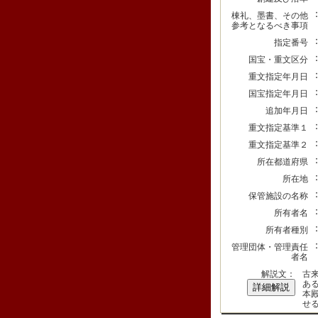
棟礼、墨書、その他
参考となるべき事項
指定番号
国宝・重文区分
重文指定年月日
国宝指定年月日
追加年月日
重文指定基準１
重文指定基準２
所在都道府県
所在地
保管施設の名称
所有者名
所有者種別
管理団体・管理責任
者名
解説文：
古
あ
詳細解説
本
せ