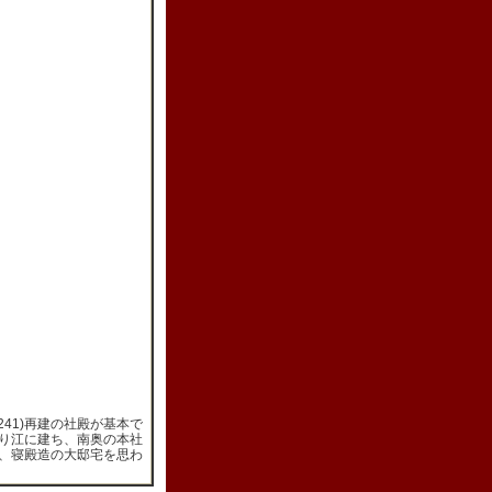
41)再建の社殿が基本で
り江に建ち、南奥の本社
、寝殿造の大邸宅を思わ