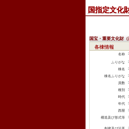
国指定文化
国宝・重要文化財（
各棟情報
名称
ふりがな
棟名
棟名ふりがな
員数
種別
時代
年代
西暦
構造及び形式等
創建及び沿革