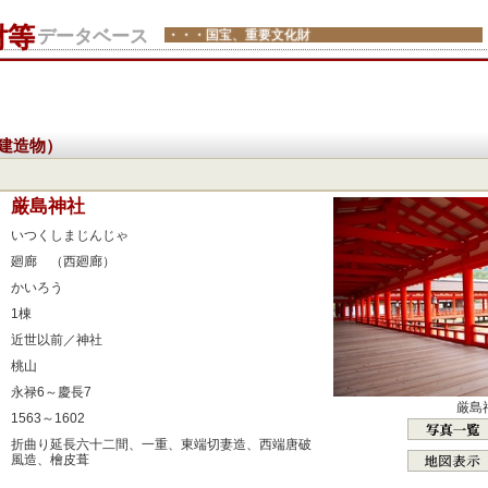
財等
データベース
・・・国宝、重要文化財
建造物）
：
厳島神社
：
いつくしまじんじゃ
：
廻廊 （西廻廊）
：
かいろう
：
1棟
：
近世以前／神社
：
桃山
：
永禄6～慶長7
厳島
：
1563～1602
：
折曲り延長六十二間、一重、東端切妻造、西端唐破
風造、檜皮葺
：