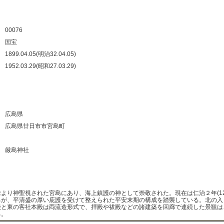
：
：
00076
：
国宝
：
1899.04.05(明治32.04.05)
：
1952.03.29(昭和27.03.29)
：
：
：
：
広島県
：
広島県廿日市市宮島町
：
：
厳島神社
：
：
来より神聖視された宮島にあり、海上鎮護の神として崇敬された。現在は仁治２年(12
るが、平清盛の厚い庇護を受けて整えられた平安末期の構成を踏襲している。北の入
殿と東の客社本殿は両流造形式で、拝殿や祓殿などの諸建築を回廊で連続した景観は
る。