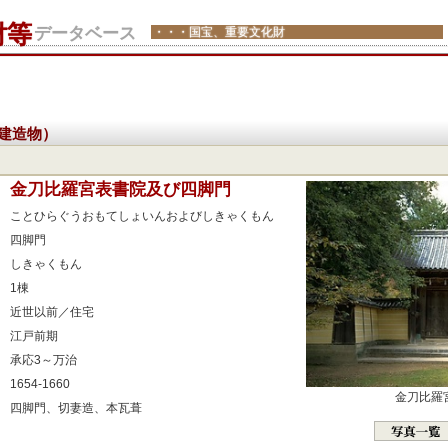
財等
データベース
・・・国宝、重要文化財
建造物）
：
金刀比羅宮表書院及び四脚門
：
ことひらぐうおもてしょいんおよびしきゃくもん
：
四脚門
：
しきゃくもん
：
1棟
：
近世以前／住宅
：
江戸前期
：
承応3～万治
：
1654-1660
金刀比羅
：
四脚門、切妻造、本瓦葺
：