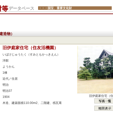
財等
データベース
・・・国宝、重要文化財
建造物）
：
旧伊庭家住宅（住友活機園）
：
いばけじゅうたく（すみともかっきえん）
：
洋館
：
ようかん
：
1棟
：
近代／住居
：
明治
：
明治37
：
旧伊庭家住宅（
1904
：
木造、建築面積110.00m2、二階建、桟瓦葺
：