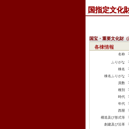
国指定文化
国宝・重要文化財（
各棟情報
名称
ふりがな
棟名
棟名ふりがな
員数
種別
時代
年代
西暦
構造及び形式等
創建及び沿革