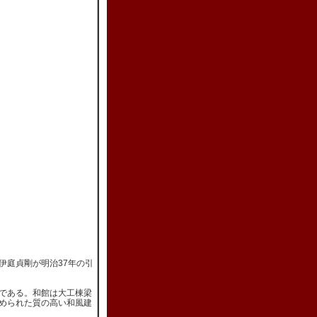
伊庭貞剛が明治37年の引
である。和館は大工棟梁
められた質の高い和風建