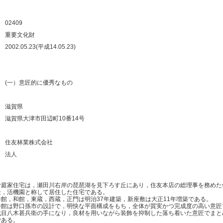
：
：
02409
：
重要文化財
：
2002.05.23(平成14.05.23)
：
：
：
(一）意匠的に優秀なもの
：
：
滋賀県
：
滋賀県大津市田辺町10番14号
：
：
住友林業株式会社
：
法人
：
伊庭家住宅は，瀬田川右岸の琵琶湖を見下ろす丘にあり，住友本店の総理事を務めた
後，活機園と称して居住した住宅である。
館，和館，東蔵，西蔵，正門は明治37年建築，新座敷は大正11年増築である。
館は野口孫市の設計で，明快な平面構成をもち，全体が質実かつ完成度の高い意匠
代目八木甚兵衛の手になり，良材を用いながら装飾を抑制した落ち着いた意匠でまと
である。