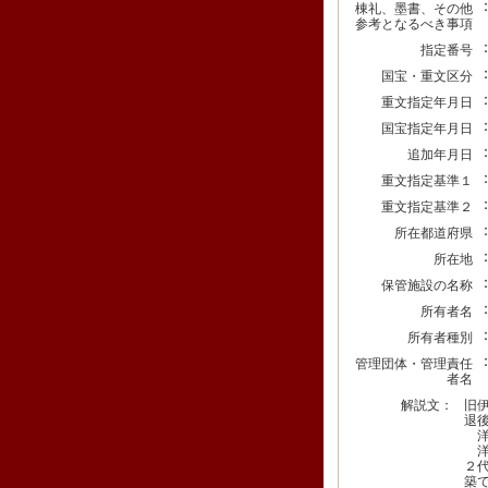
棟礼、墨書、その他
参考となるべき事項
指定番号
国宝・重文区分
重文指定年月日
国宝指定年月日
追加年月日
重文指定基準１
重文指定基準２
所在都道府県
所在地
保管施設の名称
所有者名
所有者種別
管理団体・管理責任
者名
解説文：
旧
退
洋
洋
２
築