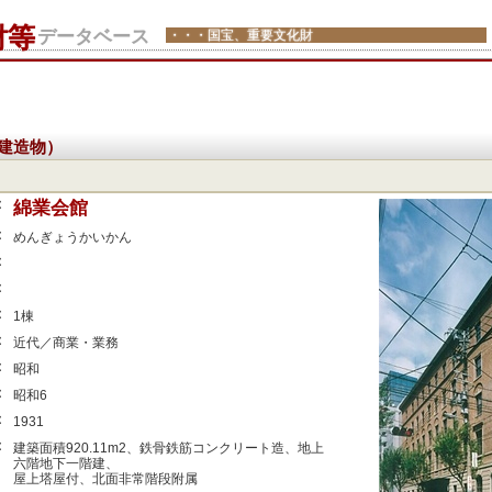
財等
データベース
・・・国宝、重要文化財
建造物）
：
綿業会館
：
めんぎょうかいかん
：
：
：
1棟
：
近代／商業・業務
：
昭和
：
昭和6
：
1931
：
建築面積920.11m2、鉄骨鉄筋コンクリート造、地上
六階地下一階建、
屋上塔屋付、北面非常階段附属