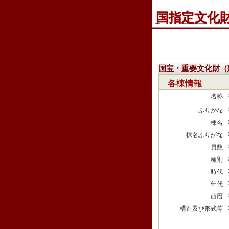
国指定文化
国宝・重要文化財（
各棟情報
名称
ふりがな
棟名
棟名ふりがな
員数
種別
時代
年代
西暦
構造及び形式等