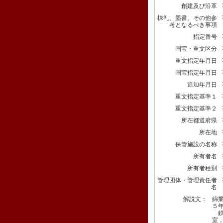
創建及び沿革
棟礼、墨書、その他参
考となるべき事項
指定番号
国宝・重文区分
重文指定年月日
国宝指定年月日
追加年月日
重文指定基準１
重文指定基準２
所在都道府県
所在地
保管施設の名称
所有者名
所有者種別
管理団体・管理責任者
名
解説文：
綿
５
鉄
室