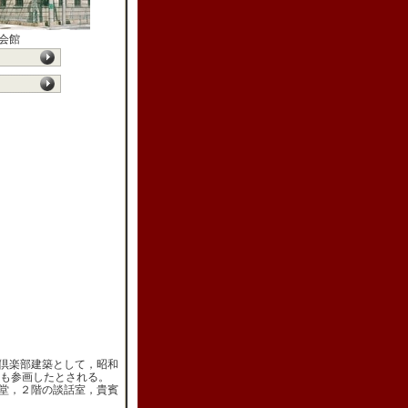
会館
倶楽部建築として，昭和
吾も参画したとされる。
堂，２階の談話室，貴賓