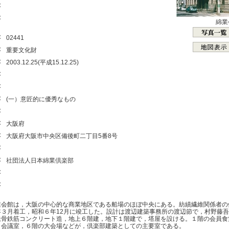
：
：
綿業
：
02441
：
重要文化財
：
2003.12.25(平成15.12.25)
：
：
：
(一）意匠的に優秀なもの
：
：
大阪府
：
大阪府大阪市中央区備後町二丁目5番8号
：
：
社団法人日本綿業倶楽部
：
：
業会館は，大阪の中心的な商業地区である船場のほぼ中央にある。紡績繊維関係者の
年３月着工，昭和６年12月に竣工した。設計は渡辺建築事務所の渡辺節で，村野藤
骨鉄筋コンクリート造，地上６階建，地下１階建で，塔屋を設ける。１階の会員食
，会議室，６階の大会場などが，倶楽部建築としての主要室である。