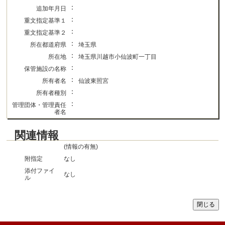
：
追加年月日
：
重文指定基準１
：
重文指定基準２
：
所在都道府県
埼玉県
：
所在地
埼玉県川越市小仙波町一丁目
：
保管施設の名称
：
所有者名
仙波東照宮
：
所有者種別
：
管理団体・管理責任
者名
関連情報
(情報の有無)
附指定
なし
添付ファイ
なし
ル