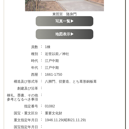
東照宮 随身門
写真一覧▶
地図表示▶
：
員数
1棟
：
種別
近世以前／神社
：
時代
江戸中期
：
年代
江戸中期
：
西暦
1661-1750
：
構造及び形式等
八脚門、切妻造、とち葺形銅板葺
：
創建及び沿革
：
棟礼、墨書、その他
参考となるべき事項
：
指定番号
01082
：
国宝・重文区分
重要文化財
：
重文指定年月日
1946.11.29(昭和21.11.29)
：
国宝指定年月日