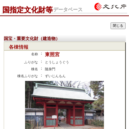
国指定文化財等
データベース
国宝・重要文化財（建造物）
各棟情報
：
東照宮
名称
：
ふりがな
とうしょうぐう
：
棟名
随身門
：
棟名ふりがな
ずいじんもん