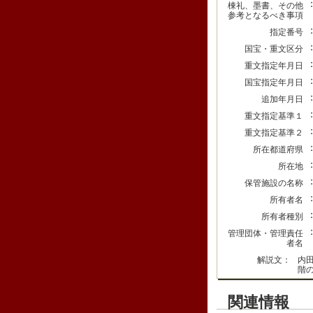
棟礼、墨書、その他
参考となるべき事項
指定番号
国宝・重文区分
重文指定年月日
国宝指定年月日
追加年月日
重文指定基準１
重文指定基準２
所在都道府県
所在地
保管施設の名称
所有者名
所有者種別
管理団体・管理責任
者名
解説文：
内
階
関連情報