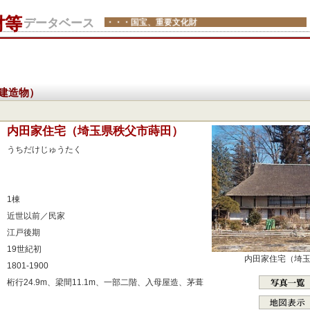
財等
データベース
・・・国宝、重要文化財
建造物）
：
内田家住宅（埼玉県秩父市蒔田）
：
うちだけじゅうたく
：
：
：
1棟
：
近世以前／民家
：
江戸後期
：
19世紀初
内田家住宅（埼
：
1801-1900
：
桁行24.9m、梁間11.1m、一部二階、入母屋造、茅葺
：