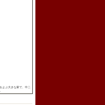
およぶ大きな家で、中二
。