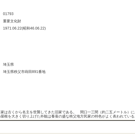
：
：
01793
：
重要文化財
：
1971.06.22(昭和46.06.22)
：
：
：
：
：
埼玉県
：
埼玉県秩父市蒔田891番地
：
：
：
：
田家は古くから名主を世襲してきた旧家である。 間口一三間（約二五メートル）に
の屋根を大きく切り上げた外観は養蚕の盛な秩父地方民家の特色がよく表われている