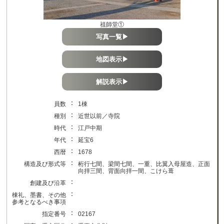
祖師堂①
写真一覧▶
地図表示▶
解説表示▶
：
員数
1棟
：
種別
近世以前／寺院
：
時代
江戸中期
：
年代
延宝6
：
西暦
1678
：
構造及び形式等
桁行七間、梁間七間、一重、比翼入母屋造、正面
向拝三間、背面向拝一間、こけら葺
：
創建及び沿革
：
棟礼、墨書、その他
参考となるべき事項
：
指定番号
02167