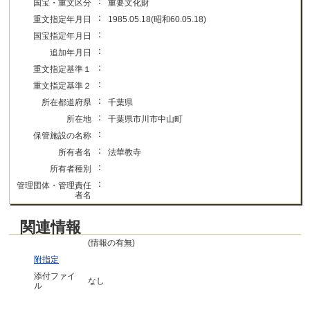
：
国宝・重文区分
重要文化財
：
重文指定年月日
1985.05.18(昭和60.05.18)
：
国宝指定年月日
：
追加年月日
：
重文指定基準１
：
重文指定基準２
：
所在都道府県
千葉県
：
所在地
千葉県市川市中山町
：
保管施設の名称
：
所有者名
法華教寺
：
所有者種別
：
管理団体・管理責任
者名
関連情報
(情報の有無)
附指定
添付ファイ
なし
ル