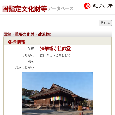
国指定文化財等
データベース
国宝・重要文化財（建造物）
各棟情報
：
法華経寺祖師堂
名称
：
ふりがな
ほけきょうじそしどう
：
棟名
：
棟名ふりがな