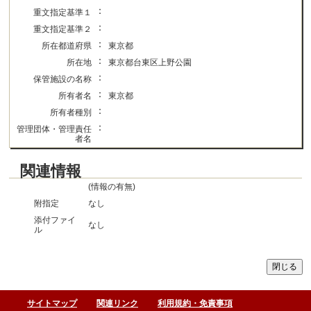
：
重文指定基準１
：
重文指定基準２
：
所在都道府県
東京都
：
所在地
東京都台東区上野公園
：
保管施設の名称
：
所有者名
東京都
：
所有者種別
：
管理団体・管理責任
者名
関連情報
(情報の有無)
附指定
なし
添付ファイ
なし
ル
サイトマップ
関連リンク
利用規約・免責事項