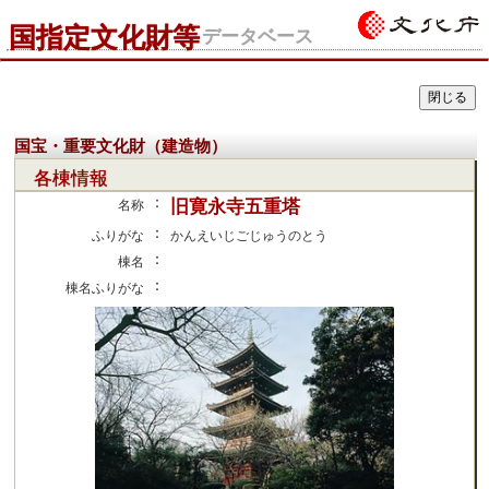
国指定文化財等
データベース
国宝・重要文化財（建造物）
各棟情報
：
旧寛永寺五重塔
名称
：
ふりがな
かんえいじごじゅうのとう
：
棟名
：
棟名ふりがな