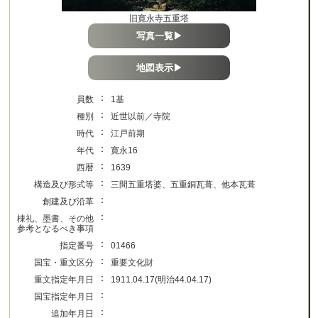
旧寛永寺五重塔
写真一覧▶
地図表示▶
：
員数
1基
：
種別
近世以前／寺院
：
時代
江戸前期
：
年代
寛永16
：
西暦
1639
：
構造及び形式等
三間五重塔婆、五重銅瓦葺、他本瓦葺
：
創建及び沿革
：
棟礼、墨書、その他
参考となるべき事項
：
指定番号
01466
：
国宝・重文区分
重要文化財
：
重文指定年月日
1911.04.17(明治44.04.17)
：
国宝指定年月日
：
追加年月日