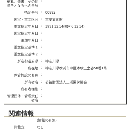
：
棟礼、墨書、その他
参考となるべき事項
：
指定番号
00892
：
国宝・重文区分
重要文化財
：
重文指定年月日
1931.12.14(昭和6.12.14)
：
国宝指定年月日
：
追加年月日
：
重文指定基準１
：
重文指定基準２
：
所在都道府県
神奈川県
：
所在地
神奈川県横浜市中区本牧三之谷58番1号
：
保管施設の名称
：
所有者名
公益財団法人三溪園保勝会
：
所有者種別
：
管理団体・管理責任
者名
関連情報
(情報の有無)
附指定
なし