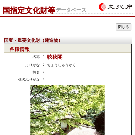
国指定文化財等
データベース
国宝・重要文化財（建造物）
各棟情報
：
聴秋閣
名称
：
ふりがな
ちょうしゅうかく
：
棟名
：
棟名ふりがな