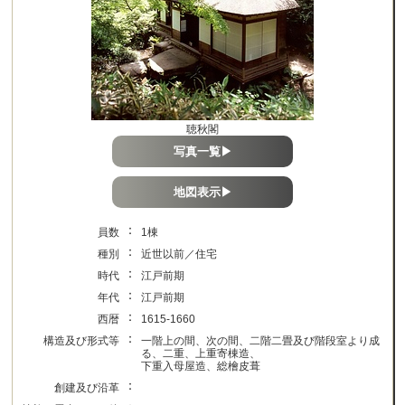
聴秋閣
写真一覧▶
地図表示▶
：
員数
1棟
：
種別
近世以前／住宅
：
時代
江戸前期
：
年代
江戸前期
：
西暦
1615-1660
：
構造及び形式等
一階上の間、次の間、二階二畳及び階段室より成
る、二重、上重寄棟造、
下重入母屋造、総檜皮葺
：
創建及び沿革