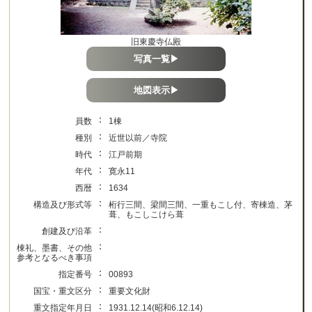
旧東慶寺仏殿
写真一覧▶
地図表示▶
：
員数
1棟
：
種別
近世以前／寺院
：
時代
江戸前期
：
年代
寛永11
：
西暦
1634
：
構造及び形式等
桁行三間、梁間三間、一重もこし付、寄棟造、茅
葺、もこしこけら葺
：
創建及び沿革
：
棟礼、墨書、その他
参考となるべき事項
：
指定番号
00893
：
国宝・重文区分
重要文化財
：
重文指定年月日
1931.12.14(昭和6.12.14)