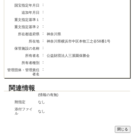
：
国宝指定年月日
：
追加年月日
：
重文指定基準１
：
重文指定基準２
：
所在都道府県
神奈川県
：
所在地
神奈川県横浜市中区本牧三之谷58番1号
：
保管施設の名称
：
所有者名
公益財団法人三溪園保勝会
：
所有者種別
：
管理団体・管理責任
者名
関連情報
(情報の有無)
附指定
なし
添付ファイ
なし
ル