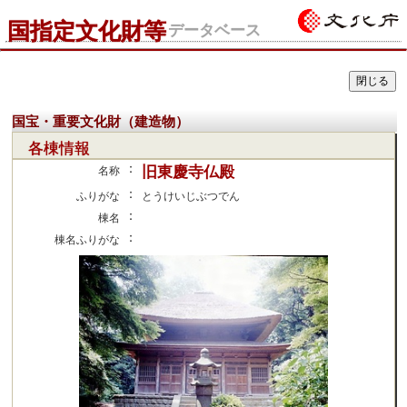
国指定文化財等
データベース
国宝・重要文化財（建造物）
各棟情報
：
旧東慶寺仏殿
名称
：
ふりがな
とうけいじぶつでん
：
棟名
：
棟名ふりがな