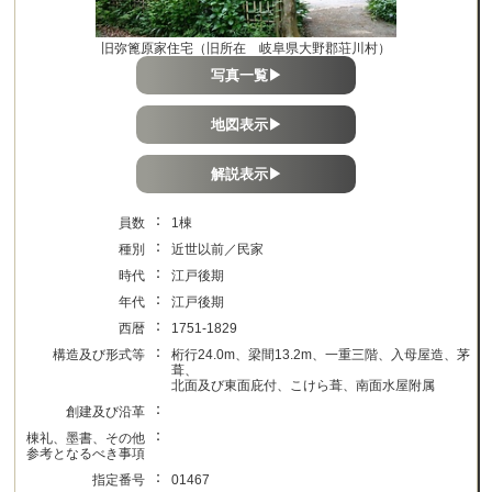
旧弥篦原家住宅（旧所在 岐阜県大野郡荘川村）
写真一覧▶
地図表示▶
解説表示▶
：
員数
1棟
：
種別
近世以前／民家
：
時代
江戸後期
：
年代
江戸後期
：
西暦
1751-1829
：
構造及び形式等
桁行24.0m、梁間13.2m、一重三階、入母屋造、茅
葺、
北面及び東面庇付、こけら葺、南面水屋附属
：
創建及び沿革
：
棟礼、墨書、その他
参考となるべき事項
：
指定番号
01467