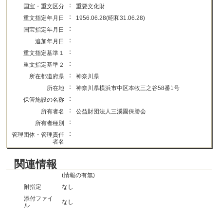
：
国宝・重文区分
重要文化財
：
重文指定年月日
1956.06.28(昭和31.06.28)
：
国宝指定年月日
：
追加年月日
：
重文指定基準１
：
重文指定基準２
：
所在都道府県
神奈川県
：
所在地
神奈川県横浜市中区本牧三之谷58番1号
：
保管施設の名称
：
所有者名
公益財団法人三溪園保勝会
：
所有者種別
：
管理団体・管理責任
者名
関連情報
(情報の有無)
附指定
なし
添付ファイ
なし
ル