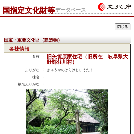
国指定文化財等
データベース
国宝・重要文化財（建造物）
各棟情報
：
旧矢篦原家住宅（旧所在 岐阜県大
名称
野郡荘川村）
：
ふりがな
きゅうやのはらけじゅうたく
：
棟名
：
棟名ふりがな