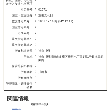
棟礼、墨書、その他
参考となるべき事項
：
指定番号
01671
：
国宝・重文区分
重要文化財
：
重文指定年月日
1967.12.11(昭和42.12.11)
：
国宝指定年月日
：
追加年月日
：
重文指定基準１
：
重文指定基準２
：
所在都道府県
神奈川県
：
所在地
神奈川県川崎市多摩区枡形七丁目1番1号日本民家
園内
：
保管施設の名称
：
所有者名
川崎市
：
所有者種別
：
管理団体・管理責任
者名
関連情報
(情報の有無)