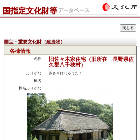
国指定文化財等
データベース
国宝・重要文化財（建造物）
各棟情報
：
旧佐々木家住宅（旧所在 長野県佐
名称
久郡八千穂村）
：
ふりがな
ささきけじゅうたく
：
棟名
：
棟名ふりがな