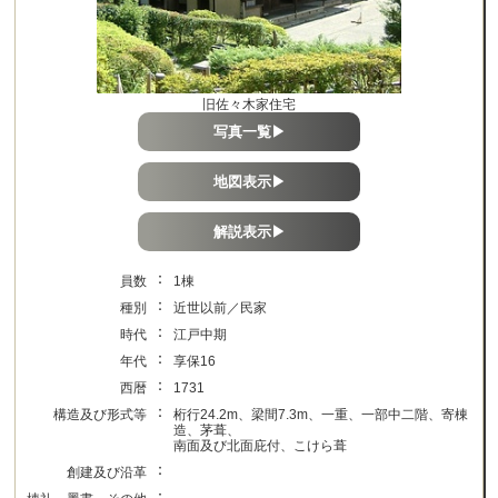
旧佐々木家住宅
写真一覧▶
地図表示▶
解説表示▶
：
員数
1棟
：
種別
近世以前／民家
：
時代
江戸中期
：
年代
享保16
：
西暦
1731
：
構造及び形式等
桁行24.2m、梁間7.3m、一重、一部中二階、寄棟
造、茅葺、
南面及び北面庇付、こけら葺
：
創建及び沿革
：