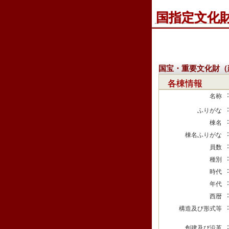
国指定文化
国宝・重要文化財（
各棟情報
名称
ふりがな
棟名
棟名ふりがな
員数
種別
時代
年代
西暦
構造及び形式等
創建及び沿革