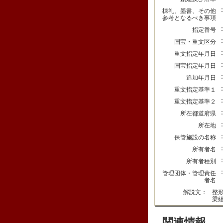
棟礼、墨書、その他
参考となるべき事項
指定番号
国宝・重文区分
重文指定年月日
国宝指定年月日
追加年月日
重文指定基準１
重文指定基準２
所在都道府県
所在地
保管施設の名称
所有者名
所有者種別
管理団体・管理責任
者名
解説文：
整
梁
関連情報