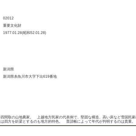
：
：
02012
：
重要文化財
：
1977.01.28(昭和52.01.28)
：
：
：
：
：
新潟県
：
新潟県糸魚川市大字下出619番地
：
：
：
：
形四間取の山地農家。 上越地方民家の代表例で、堅固な構造、高い床など雪国民
組は四方を釿梁とするのも地方的特色。 普請帳によって年代が判明するのは貴重。