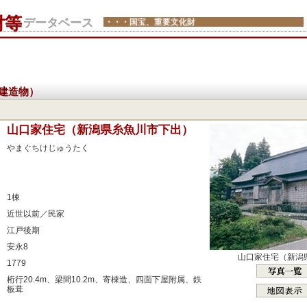
財等
データベース
・・・国宝、重要文化財
建造物）
：
山口家住宅（新潟県糸魚川市下出）
：
やまぐちけじゅうたく
：
：
：
1棟
：
近世以前／民家
：
江戸後期
：
安永8
山口家住宅（新潟
：
1779
：
桁行20.4m、梁間10.2m、寄棟造、四面下屋附属、鉄
板葺
：