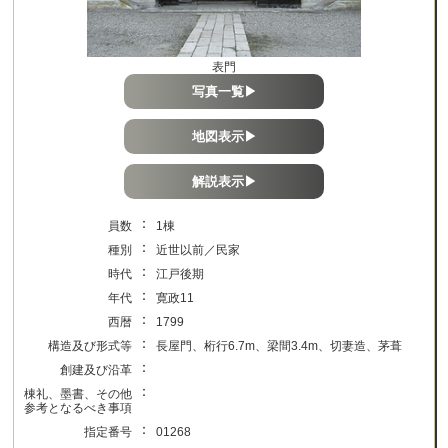
表門
写真一覧▶
地図表示▶
解説表示▶
：
員数
1棟
：
種別
近世以前／民家
：
時代
江戸後期
：
年代
寛政11
：
西暦
1799
：
構造及び形式等
長屋門、桁行6.7m、梁間3.4m、切妻造、茅葺
：
創建及び沿革
：
棟礼、墨書、その他
参考となるべき事項
：
指定番号
01268