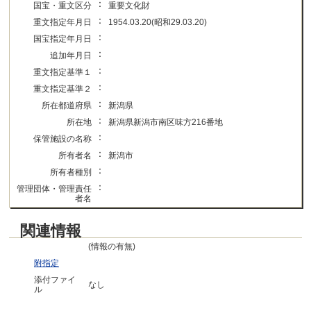
：
国宝・重文区分
重要文化財
：
重文指定年月日
1954.03.20(昭和29.03.20)
：
国宝指定年月日
：
追加年月日
：
重文指定基準１
：
重文指定基準２
：
所在都道府県
新潟県
：
所在地
新潟県新潟市南区味方216番地
：
保管施設の名称
：
所有者名
新潟市
：
所有者種別
：
管理団体・管理責任
者名
関連情報
(情報の有無)
附指定
添付ファイ
なし
ル