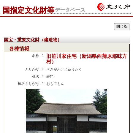
国指定文化財等
データベース
国宝・重要文化財（建造物）
各棟情報
：
旧笹川家住宅（新潟県西蒲原郡味方
名称
村）
：
ふりがな
ささがわけじゅうたく
：
棟名
表門
：
棟名ふりがな
おもてもん