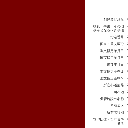
創建及び沿革
棟礼、墨書、その他
参考となるべき事項
指定番号
国宝・重文区分
重文指定年月日
国宝指定年月日
追加年月日
重文指定基準１
重文指定基準２
所在都道府県
所在地
保管施設の名称
所有者名
所有者種別
管理団体・管理責任
者名