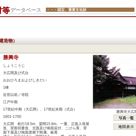
財等
データベース
・・・国宝、重要文化財
建造物）
：
勝興寺
：
しょうこうじ
：
大広間及び式台
：
おおひろまおよびしきだい
：
1棟
：
近世以前／寺院
：
江戸中期
：
17世紀中期（大広間）、17世紀末期（式台）
勝興寺大広
：
1601-1700
：
大広間 桁行18.5m、梁間15.8m、一重、正面入母屋
造、背面切妻造、北面及び南面庇付、こけら葺、背
面下屋及び南面渡廊下附属、板葺