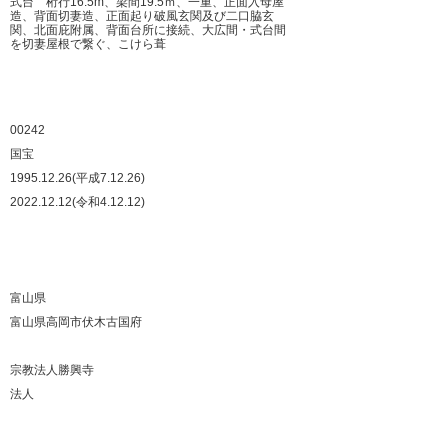
式台 桁行16.5m、梁間19.5ｍ、一重、正面入母屋
造、背面切妻造、正面起り破風玄関及び二口脇玄
関、北面庇附属、背面台所に接続、大広間・式台間
を切妻屋根で繋ぐ、こけら葺
：
：
：
00242
：
国宝
：
1995.12.26(平成7.12.26)
：
2022.12.12(令和4.12.12)
：
：
：
：
富山県
：
富山県高岡市伏木古国府
：
：
宗教法人勝興寺
：
法人
：