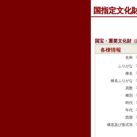
国指定文化
国宝・重要文化財（
各棟情報
名称
ふりがな
棟名
棟名ふりがな
員数
種別
時代
年代
西暦
構造及び形式等