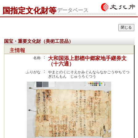
国指定文化財等
データベース
国宝・重要文化財（美術工芸品）
主情報
：
大和国添上郡楢中郷家地手継券文
名称
（十六通）
：
ふりがな
やまとのくにそえかみぐんならなかごうやちてつ
ぎけんもん じゅうろくつう