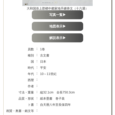
大和国添上郡楢中郷家地手継券文（十六通）
写真一覧▶
地図表示▶
解説表示▶
：
員数
1巻
：
種別
古文書
：
国
日本
：
時代
平安
：
年代
10～11世紀
：
西暦
：
作者
：
寸法・重量
縦32.1cm 全長750.3cm
：
品質・形状
紙本墨書 巻子装
：
ト書
自天暦八年至長保四年
：
画賛・奥書・銘文等