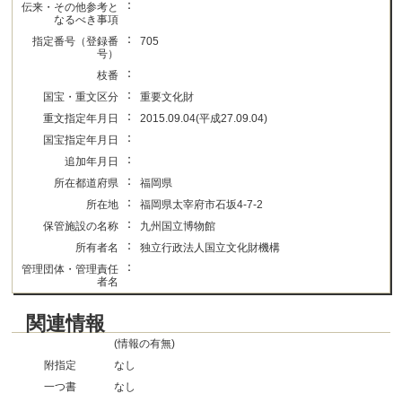
：
伝来・その他参考と
なるべき事項
：
指定番号（登録番
705
号）
：
枝番
：
国宝・重文区分
重要文化財
：
重文指定年月日
2015.09.04(平成27.09.04)
：
国宝指定年月日
：
追加年月日
：
所在都道府県
福岡県
：
所在地
福岡県太宰府市石坂4-7-2
：
保管施設の名称
九州国立博物館
：
所有者名
独立行政法人国立文化財機構
：
管理団体・管理責任
者名
関連情報
(情報の有無)
附指定
なし
一つ書
なし