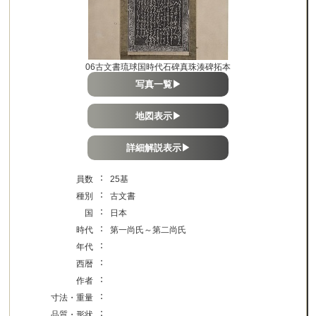
06古文書琉球国時代石碑真珠湊碑拓本
写真一覧▶
地図表示▶
詳細解説表示▶
：
員数
25基
：
種別
古文書
：
国
日本
：
時代
第一尚氏～第二尚氏
：
年代
：
西暦
：
作者
：
寸法・重量
：
品質・形状