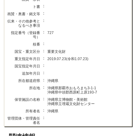
：
ト書
：
画賛・奥書・銘文等
：
伝来・その他参考と
なるべき事項
：
指定番号（登録番
727
号）
：
枝番
：
国宝・重文区分
重要文化財
：
重文指定年月日
2019.07.23(令和1.07.23)
：
国宝指定年月日
：
追加年月日
：
所在都道府県
沖縄県
：
所在地
沖縄県那覇市おもろまち3-1-1
沖縄県中頭郡西原町上原193-7
：
保管施設の名称
沖縄県立博物館・美術館
沖縄県立埋蔵文化財センター
：
所有者名
沖縄県
：
管理団体・管理責任
者名