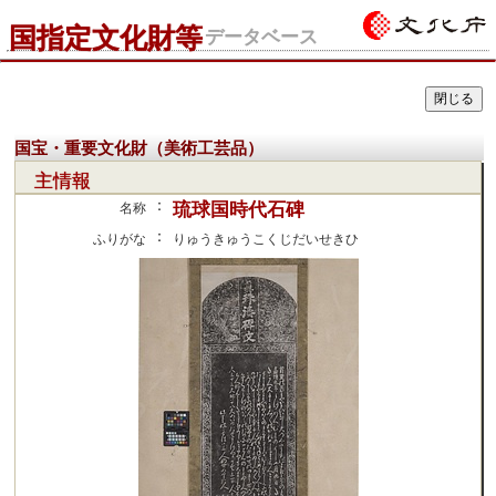
国指定文化財等
データベース
国宝・重要文化財（美術工芸品）
主情報
：
琉球国時代石碑
名称
：
ふりがな
りゅうきゅうこくじだいせきひ