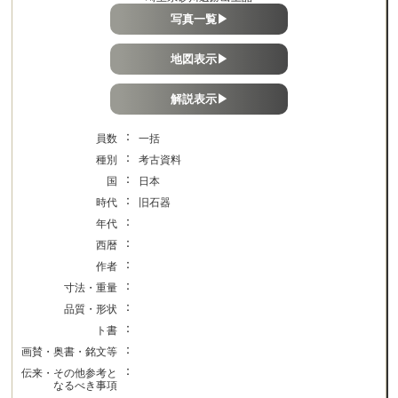
写真一覧▶
地図表示▶
解説表示▶
：
員数
一括
：
種別
考古資料
：
国
日本
：
時代
旧石器
：
年代
：
西暦
：
作者
：
寸法・重量
：
品質・形状
：
ト書
：
画賛・奥書・銘文等
：
伝来・その他参考と
なるべき事項