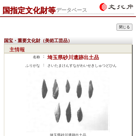
国指定文化財等
データベース
国宝・重要文化財（美術工芸品）
主情報
：
埼玉県砂川遺跡出土品
名称
：
ふりがな
さいたまけんすながわいせきしゅつどひん
埼玉県砂川遺跡出土品