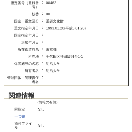
：
指定番号（登録番
00482
号）
：
枝番
00
：
国宝・重文区分
重要文化財
：
重文指定年月日
1993.01.20(平成5.01.20)
：
国宝指定年月日
：
追加年月日
：
所在都道府県
東京都
：
所在地
千代田区神田駿河台1-1
：
保管施設の名称
明治大学
：
所有者名
明治大学
：
管理団体・管理責任
者名
関連情報
(情報の有無)
附指定
なし
一つ書
添付ファイ
なし
ル