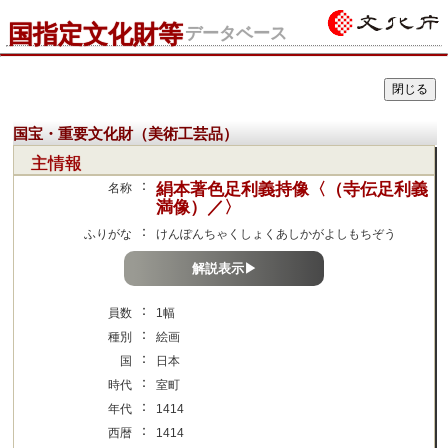
国指定文化財等
データベース
国宝・重要文化財（美術工芸品）
主情報
：
絹本著色足利義持像〈（寺伝足利義
名称
満像）／〉
：
ふりがな
けんぽんちゃくしょくあしかがよしもちぞう
解説表示▶
：
員数
1幅
：
種別
絵画
：
国
日本
：
時代
室町
：
年代
1414
：
西暦
1414