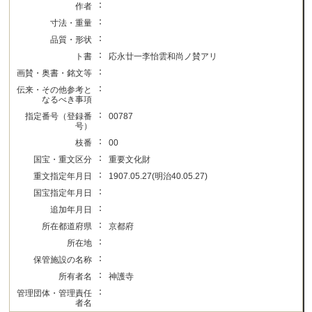
：
作者
：
寸法・重量
：
品質・形状
：
ト書
応永廿一李怡雲和尚ノ賛アリ
：
画賛・奥書・銘文等
：
伝来・その他参考と
なるべき事項
：
指定番号（登録番
00787
号）
：
枝番
00
：
国宝・重文区分
重要文化財
：
重文指定年月日
1907.05.27(明治40.05.27)
：
国宝指定年月日
：
追加年月日
：
所在都道府県
京都府
：
所在地
：
保管施設の名称
：
所有者名
神護寺
：
管理団体・管理責任
者名