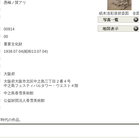
：
愚極ノ賛アリ
：
紙本淡彩湛碧斎図 全
：
：
00914
：
00
：
重要文化財
：
1938.07.04(昭和13.07.04)
：
：
：
大阪府
：
大阪府大阪市北区中之島三丁目２番４号
中之島フェスティバルタワー・ウエスト４階
：
中之島香雪美術館
：
公益財団法人香雪美術館
：
町時代の作品。