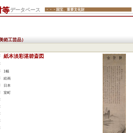
財等
データベース
・・・国宝、重要文化財
美術工芸品）
：
紙本淡彩湛碧斎図
：
：
1幅
：
絵画
：
日本
：
室町
：
：
：
：
：