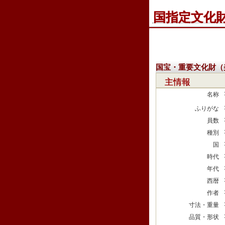
国指定文化
国宝・重要文化財（
主情報
名称
ふりがな
員数
種別
国
時代
年代
西暦
作者
寸法・重量
品質・形状