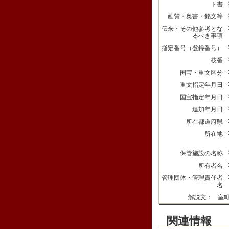
ト書
画賛・奥書・銘文等
伝来・その他参考とな
るべき事項
指定番号（登録番号）
枝番
国宝・重文区分
重文指定年月日
国宝指定年月日
追加年月日
所在都道府県
所在地
保管施設の名称
所有者名
管理団体・管理責任者
名
解説文：
室
関連情報