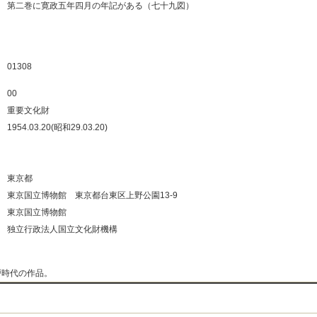
：
第二巻に寛政五年四月の年記がある（七十九図）
：
：
：
01308
：
00
：
重要文化財
：
1954.03.20(昭和29.03.20)
：
：
：
東京都
：
東京国立博物館 東京都台東区上野公園13-9
：
東京国立博物館
：
独立行政法人国立文化財機構
：
戸時代の作品。