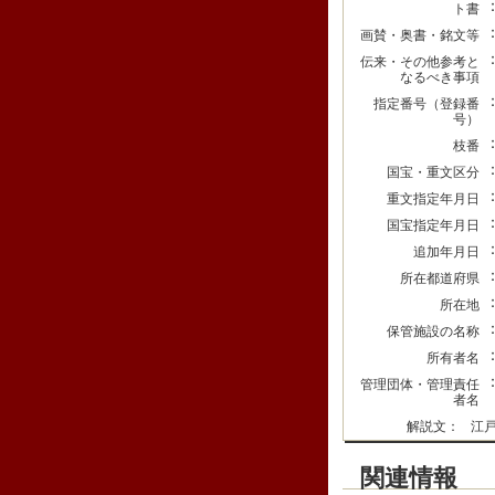
ト書
画賛・奥書・銘文等
伝来・その他参考と
なるべき事項
指定番号（登録番
号）
枝番
国宝・重文区分
重文指定年月日
国宝指定年月日
追加年月日
所在都道府県
所在地
保管施設の名称
所有者名
管理団体・管理責任
者名
解説文：
江
関連情報