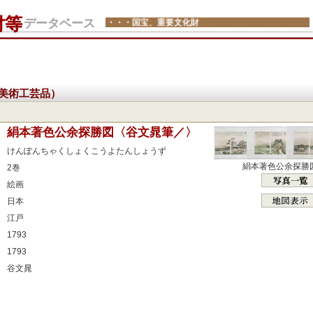
財等
データベース
・・・国宝、重要文化財
美術工芸品）
：
絹本著色公余探勝図〈谷文晁筆／〉
：
けんぽんちゃくしょくこうよたんしょうず
：
絹本著色公余探勝
2巻
：
絵画
：
日本
：
江戸
：
1793
：
1793
：
谷文晁
：
：