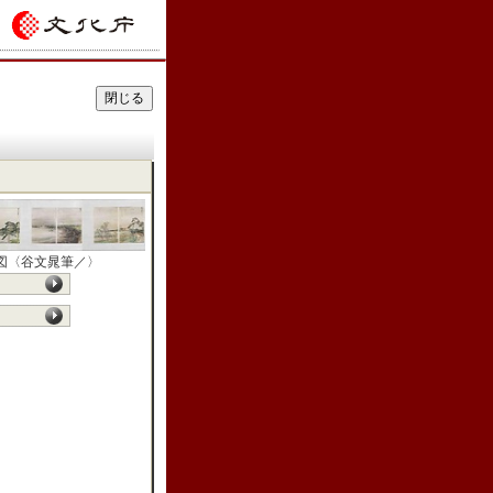
図〈谷文晁筆／〉