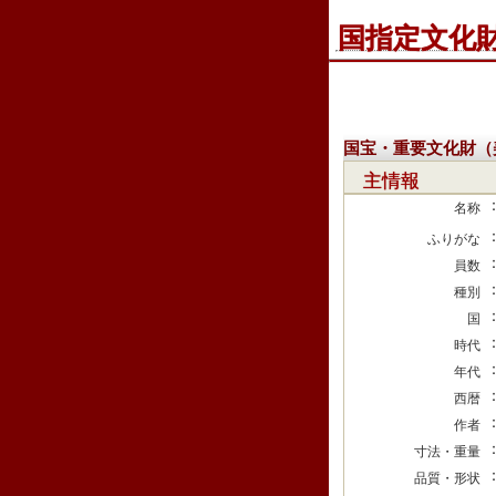
国指定文化
国宝・重要文化財（
主情報
名称
ふりがな
員数
種別
国
時代
年代
西暦
作者
寸法・重量
品質・形状