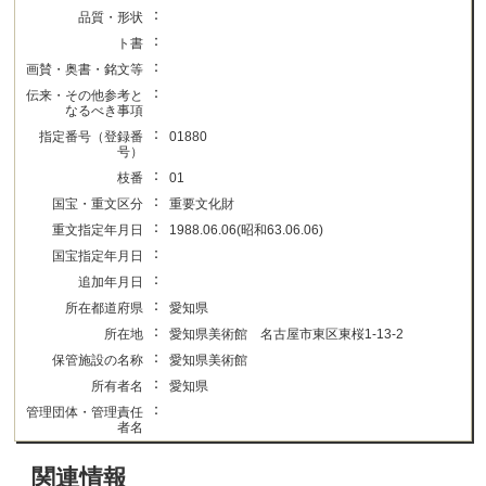
：
品質・形状
：
ト書
：
画賛・奥書・銘文等
：
伝来・その他参考と
なるべき事項
：
指定番号（登録番
01880
号）
：
枝番
01
：
国宝・重文区分
重要文化財
：
重文指定年月日
1988.06.06(昭和63.06.06)
：
国宝指定年月日
：
追加年月日
：
所在都道府県
愛知県
：
所在地
愛知県美術館 名古屋市東区東桜1-13-2
：
保管施設の名称
愛知県美術館
：
所有者名
愛知県
：
管理団体・管理責任
者名
関連情報