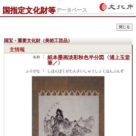
国指定文化財等
データベース
国宝・重要文化財（美術工芸品）
主情報
：
紙本墨画淡彩秋色半分図〈浦上玉堂
名称
筆／〉
：
ふりがな
しほんぼくがたんさいしゅうしょくはんぶんず