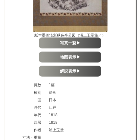
紙本墨画淡彩秋色半分図（浦上玉堂筆／）
写真一覧▶
地図表示▶
解説表示▶
：
員数
1幅
：
種別
絵画
：
国
日本
：
時代
江戸
：
年代
1818
：
西暦
1818
：
作者
浦上玉堂
：
寸法・重量