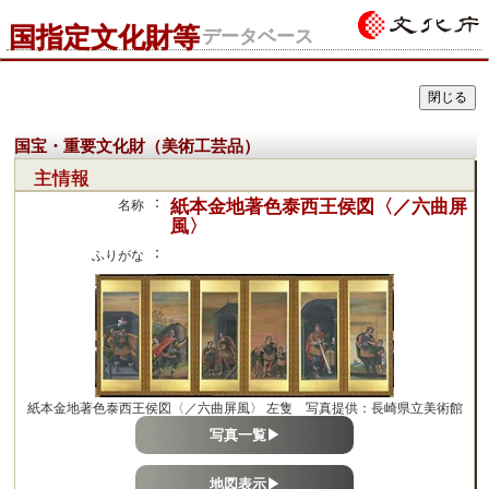
国指定文化財等
データベース
国宝・重要文化財（美術工芸品）
主情報
：
紙本金地著色泰西王侯図〈／六曲屏
名称
風〉
：
ふりがな
紙本金地著色泰西王侯図〈／六曲屏風〉 左隻 写真提供：長崎県立美術館
写真一覧▶
地図表示▶