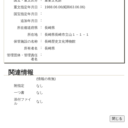
国宝・重文区分
重要文化財
：
重文指定年月日
1988.06.06(昭和63.06.06)
：
国宝指定年月日
：
追加年月日
：
所在都道府県
長崎県
：
所在地
長崎県長崎市立山１－１－１
：
保管施設の名称
長崎歴史文化博物館
：
所有者名
長崎県
：
管理団体・管理責任
者名
関連情報
(情報の有無)
附指定
なし
一つ書
なし
添付ファイ
なし
ル