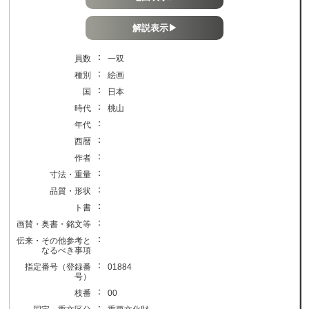
解説表示▶
：
員数
一双
：
種別
絵画
：
国
日本
：
時代
桃山
：
年代
：
西暦
：
作者
：
寸法・重量
：
品質・形状
：
ト書
：
画賛・奥書・銘文等
：
伝来・その他参考と
なるべき事項
：
指定番号（登録番
01884
号）
：
枝番
00
：