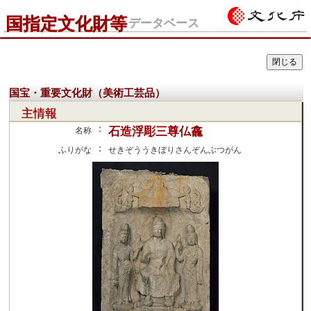
国指定文化財等
データベース
国宝・重要文化財（美術工芸品）
主情報
：
石造浮彫三尊仏龕
名称
：
ふりがな
せきぞううきぼりさんぞんぶつがん