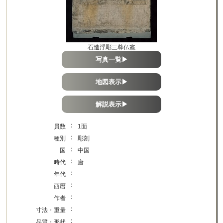
石造浮彫三尊仏龕
写真一覧▶
地図表示▶
解説表示▶
：
員数
1面
：
種別
彫刻
：
国
中国
：
時代
唐
：
年代
：
西暦
：
作者
：
寸法・重量
：
品質・形状