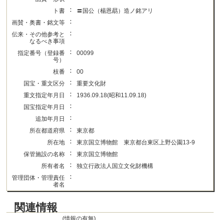
：
ト書
〓国公（楊恩勗）造ノ銘アリ
：
画賛・奥書・銘文等
：
伝来・その他参考と
なるべき事項
：
指定番号（登録番
00099
号）
：
枝番
00
：
国宝・重文区分
重要文化財
：
重文指定年月日
1936.09.18(昭和11.09.18)
：
国宝指定年月日
：
追加年月日
：
所在都道府県
東京都
：
所在地
東京国立博物館 東京都台東区上野公園13-9
：
保管施設の名称
東京国立博物館
：
所有者名
独立行政法人国立文化財機構
：
管理団体・管理責任
者名
関連情報
(情報の有無)