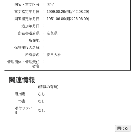
：
国宝・重文区分
国宝
：
重文指定年月日
1909.08.29(明治42.08.29)
：
国宝指定年月日
1951.06.09(昭和26.06.09)
：
追加年月日
：
所在都道府県
奈良県
：
所在地
：
保管施設の名称
：
所有者名
春日大社
：
管理団体・管理責任
者名
関連情報
(情報の有無)
附指定
なし
一つ書
なし
添付ファイ
なし
ル