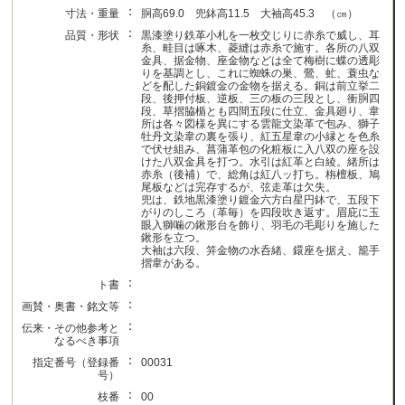
：
寸法・重量
胴高69.0 兜鉢高11.5 大袖高45.3 （㎝）
：
品質・形状
黒漆塗り鉄革小札を一枚交じりに赤糸で威し、耳
糸、畦目は啄木、菱縫は赤糸で施す。各所の八双
金具、据金物、座金物などは全て梅樹に蝶の透彫
りを基調とし、これに蜘蛛の巣、鶯、虻、蓑虫な
どを配した銅鍍金の金物を据える。銅は前立挙二
段、後押付板、逆板、三の板の三段とし、衝胴四
段、草摺脇楯とも四間五段に仕立、金具廻り、韋
所は各々図様を異にする雲龍文染革で包み、獅子
牡丹文染韋の裏を張り、紅五星韋の小縁とを色糸
で伏せ組み、菖蒲革包の化粧板に入八双の座を設
けた八双金具を打つ。水引は紅革と白綾。緒所は
赤糸（後補）で、総角は紅八ッ打ち。栴檀板、鳩
尾板などは完存するが、弦走革は欠失。
兜は、鉄地黒漆塗り鍍金六方白星円鉢で、五段下
がりのしころ（革毎）を四段吹き返す。眉庇に玉
眼入獅噛の鍬形台を飾り、羽毛の毛彫りを施した
鍬形を立つ。
大袖は六段、笄金物の水呑緒、鐶座を据え、籠手
摺韋がある。
：
ト書
：
画賛・奥書・銘文等
：
伝来・その他参考と
なるべき事項
：
指定番号（登録番
00031
号）
：
枝番
00