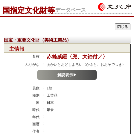
国指定文化財等
データベース
国宝・重要文化財（美術工芸品）
主情報
：
赤絲威鎧〈兜、大袖付／〉
名称
：
ふりがな
あかいとおどしよろい〈かぶと、おおそでつき〉
解説表示▶
：
員数
1領
：
種別
工芸品
：
国
日本
：
時代
鎌倉
：
年代
：
西暦
：
作者