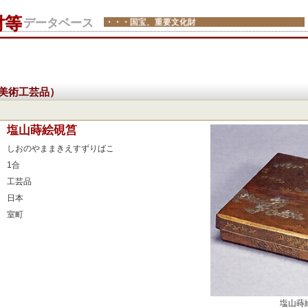
財等
データベース
・・・国宝、重要文化財
美術工芸品）
：
塩山蒔絵硯筥
：
しおのやままきえすずりばこ
：
1合
：
工芸品
：
日本
：
室町
：
：
：
：
：
塩山蒔