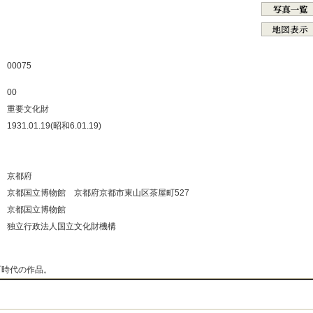
：
：
：
：
00075
：
00
：
重要文化財
：
1931.01.19(昭和6.01.19)
：
：
：
京都府
：
京都国立博物館 京都府京都市東山区茶屋町527
：
京都国立博物館
：
独立行政法人国立文化財機構
：
町時代の作品。