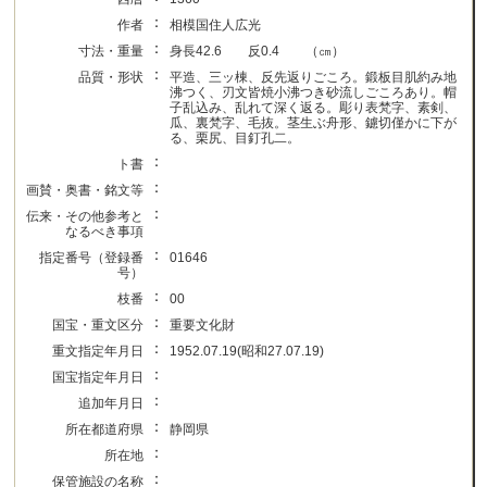
：
作者
相模国住人広光
：
寸法・重量
身長42.6 反0.4 （㎝）
：
品質・形状
平造、三ッ棟、反先返りごころ。鍛板目肌約み地
沸つく、刃文皆焼小沸つき砂流しごころあり。帽
子乱込み、乱れて深く返る。彫り表梵字、素剣、
瓜、裏梵字、毛抜。茎生ぶ舟形、鑢切僅かに下が
る、栗尻、目釘孔二。
：
ト書
：
画賛・奥書・銘文等
：
伝来・その他参考と
なるべき事項
：
指定番号（登録番
01646
号）
：
枝番
00
：
国宝・重文区分
重要文化財
：
重文指定年月日
1952.07.19(昭和27.07.19)
：
国宝指定年月日
：
追加年月日
：
所在都道府県
静岡県
：
所在地
：
保管施設の名称