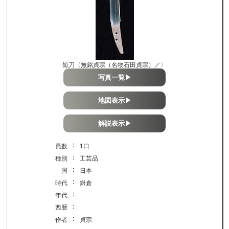
短刀〈無銘貞宗（名物石田貞宗）／〉
写真一覧▶
地図表示▶
解説表示▶
：
員数
1口
：
種別
工芸品
：
国
日本
：
時代
鎌倉
：
年代
：
西暦
：
作者
貞宗