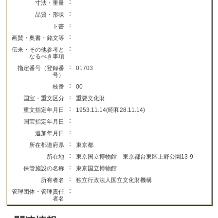
：
寸法・重量
：
品質・形状
：
ト書
：
画賛・奥書・銘文等
：
伝来・その他参考と
なるべき事項
：
指定番号（登録番
01703
号）
：
枝番
00
：
国宝・重文区分
重要文化財
：
重文指定年月日
1953.11.14(昭和28.11.14)
：
国宝指定年月日
：
追加年月日
：
所在都道府県
東京都
：
所在地
東京国立博物館 東京都台東区上野公園13-9
：
保管施設の名称
東京国立博物館
：
所有者名
独立行政法人国立文化財機構
：
管理団体・管理責任
者名