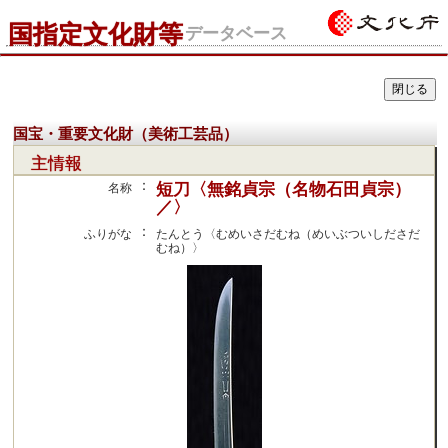
国指定文化財等
データベース
国宝・重要文化財（美術工芸品）
主情報
：
短刀〈無銘貞宗（名物石田貞宗）
名称
／〉
：
ふりがな
たんとう〈むめいさだむね（めいぶついしださだ
むね）〉