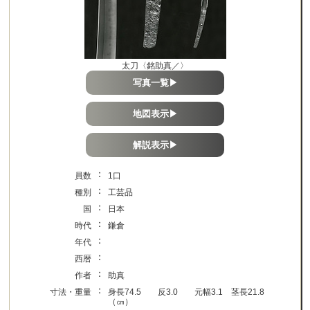
太刀〈銘助真／〉
写真一覧▶
地図表示▶
解説表示▶
：
員数
1口
：
種別
工芸品
：
国
日本
：
時代
鎌倉
：
年代
：
西暦
：
作者
助真
：
寸法・重量
身長74.5 反3.0 元幅3.1 茎長21.8
（㎝）