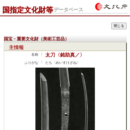
国指定文化財等
データベース
国宝・重要文化財（美術工芸品）
主情報
：
太刀〈銘助真／〉
名称
：
ふりがな
たち〈めいすけざね〉