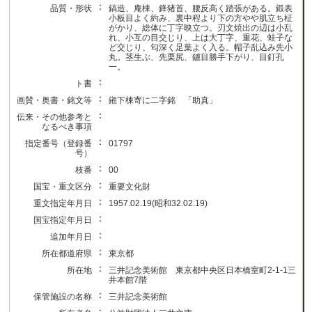
：
品質・形状
鎬造、庵棟、鋒猪首、腰反高く踏張がある。鍛表
小板目よく約み、裏中程より下の方やや肌立ち柾
がかり、総体に丁字映立つ。刃文焼出の辺は小乱
れ、小互の目交じり、上は大丁字、重花、蛙子な
ど交じり、匂深く足葉よく入る。帽子乱込み先小
丸。茎生ぶ、先栗尻、鑢目勝手下がり、目釘孔
一。
：
ト書
：
画賛・奥書・銘文等
鎺下棟寄に二字銘 「助真」
：
伝来・その他参考と
なるべき事項
：
指定番号（登録番
01797
号）
：
枝番
00
：
国宝・重文区分
重要文化財
：
重文指定年月日
1957.02.19(昭和32.02.19)
：
国宝指定年月日
：
追加年月日
：
所在都道府県
東京都
：
所在地
三井記念美術館 東京都中央区日本橋室町2-1-1三
井本館7階
：
保管施設の名称
三井記念美術館
：