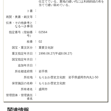
仕立てている。裏地の縫い代には木綿斜縞の布を
当てて縫い留めている。
：
ト書
：
画賛・奥書・銘文等
：
伝来・その他参考と
なるべき事項
：
指定番号（登録番
02564
号）
：
枝番
02
：
国宝・重文区分
重要文化財
：
重文指定年月日
1996.06.27(平成8.06.27)
：
国宝指定年月日
：
追加年月日
：
所在都道府県
岩手県
：
所在地
もりおか歴史文化館 岩手県盛岡市内丸1-50
：
保管施設の名称
もりおか歴史文化館
：
所有者名
盛岡市
：
管理団体・管理責任
者名
関連情報