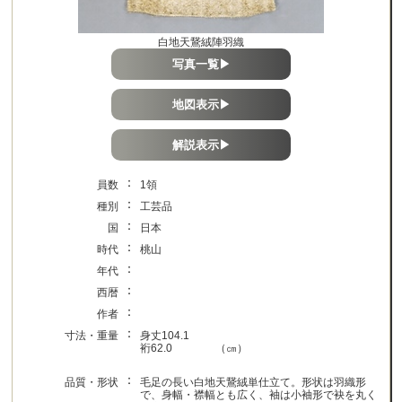
白地天鵞絨陣羽織
写真一覧▶
地図表示▶
解説表示▶
：
員数
1領
：
種別
工芸品
：
国
日本
：
時代
桃山
：
年代
：
西暦
：
作者
：
寸法・重量
身丈104.1
裄62.0 （㎝）
：
品質・形状
毛足の長い白地天鵞絨単仕立て。形状は羽織形
で、身幅・襟幅とも広く、袖は小袖形で袂を丸く