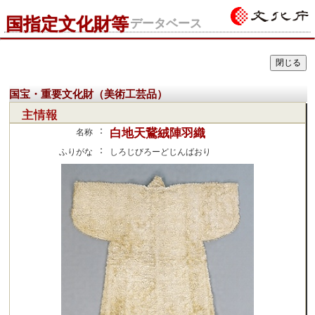
国指定文化財等
データベース
国宝・重要文化財（美術工芸品）
主情報
：
白地天鵞絨陣羽織
名称
：
ふりがな
しろじびろーどじんばおり