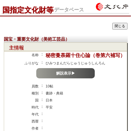
国指定文化財等
データベース
国宝・重要文化財（美術工芸品）
主情報
：
秘密曼荼羅十住心論（巻第六補写）
名称
：
ふりがな
ひみつまんだらじゅうじゅうしんろん
解説表示▶
：
員数
10帖
：
種別
書跡・典籍
：
国
日本
：
時代
平安
：
年代
：
西暦
：
作者