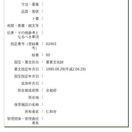
：
寸法・重量
：
品質・形状
：
ト書
：
画賛・奥書・銘文等
：
伝来・その他参考と
なるべき事項
：
指定番号（登録番
02463
号）
：
枝番
00
：
国宝・重文区分
重要文化財
：
重文指定年月日
1990.06.29(平成2.06.29)
：
国宝指定年月日
：
追加年月日
：
所在都道府県
京都府
：
所在地
：
保管施設の名称
：
所有者名
仁和寺
：
管理団体・管理責任
者名