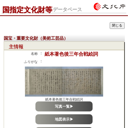
国指定文化財等
データベース
国宝・重要文化財（美術工芸品）
主情報
：
紙本著色後三年合戦絵詞
名称
：
ふりがな
紙本著色後三年合戦絵詞
写真一覧▶
地図表示▶