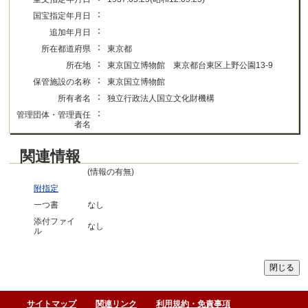
：
国宝指定年月日
：
追加年月日
：
所在都道府県
東京都
：
所在地
東京国立博物館 東京都台東区上野公園13-9
：
保管施設の名称
東京国立博物館
：
所有者名
独立行政法人国立文化財機構
：
管理団体・管理責任
者名
関連情報
(情報の有無)
附指定
一つ書
なし
添付ファイ
なし
ル
サイトマップ
関連リンク
利用規約・免責事項