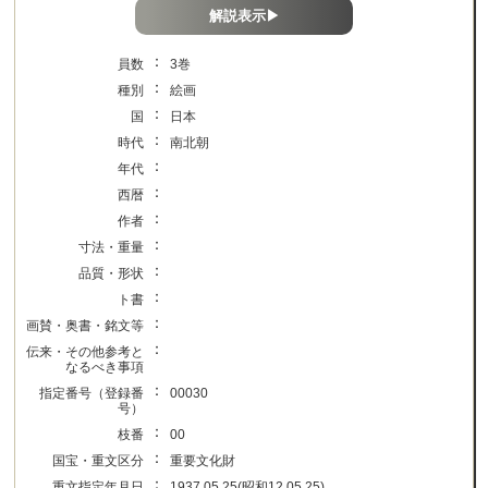
解説表示▶
：
員数
3巻
：
種別
絵画
：
国
日本
：
時代
南北朝
：
年代
：
西暦
：
作者
：
寸法・重量
：
品質・形状
：
ト書
：
画賛・奥書・銘文等
：
伝来・その他参考と
なるべき事項
：
指定番号（登録番
00030
号）
：
枝番
00
：
国宝・重文区分
重要文化財
：
重文指定年月日
1937.05.25(昭和12.05.25)