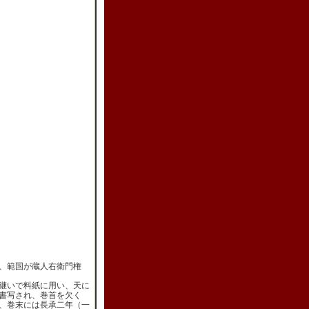
、範国が蔵人右衛門権
継いで料紙に用い、天に
書写され、巻首を欠く
、巻末には長承二年（一