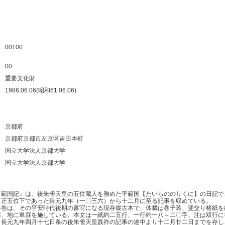
：
：
：
：
00100
：
00
：
重要文化財
：
1986.06.06(昭和61.06.06)
：
：
：
京都府
：
京都府京都市左京区吉田本町
：
国立大学法人京都大学
：
国立大学法人京都大学
：
範国記』は、後朱雀天皇の五位蔵人を務めた平範国【たいらののりくに】の日記で
、正五位下であった長元九年（一〇三六）から十二月に至る記事を収めている。
巻は、その平安時代後期の書写になる現存最古本で、体裁は巻子装、斐交り楮紙を
罫、地に単罫を施している。本文は一紙約二五行、一行約一八～二〇字、注は双行に
、長元九年四月十七日条の後朱雀天皇践祚の記事の途中より十二月廿二日までを存し