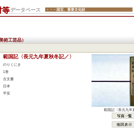
財等
データベース
・・・国宝、重要文化財
美術工芸品）
：
範国記〈長元九年夏秋冬記／〉
：
のりくにき
：
1巻
：
古文書
：
日本
：
平安
：
：
範国記〈長元九年
：
：
：