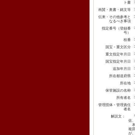
ト書
画賛・奥書・銘文等
伝来・その他参考と
なるべき事項
指定番号（登録番
号）
枝番
国宝・重文区分
重文指定年月日
国宝指定年月日
追加年月日
所在都道府県
所在地
保管施設の名称
所有者名
管理団体・管理責任
者名
解説文：
『
佐
本
複
が