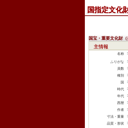
国指定文化
国宝・重要文化財（
主情報
名称
ふりがな
員数
種別
国
時代
年代
西暦
作者
寸法・重量
品質・形状